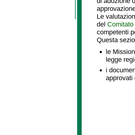
di adozione d
approvazione
Le valutazio
del
Comitato 
competenti p
Questa sezio
le Mission
legge reg
i document
approvati 