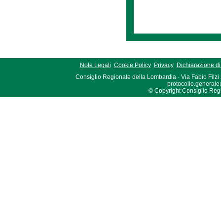
Note Legali
Cookie Policy
Privacy
Dichiarazione di 
Consiglio Regionale della Lombardia - Via Fabio Filzi
protocollo.generale
© Copyright Consiglio Region