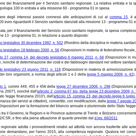
one dei finanziamenti per il Servizio sanitario regionale. La relativa entrata e la s
Tipologia 100 in entrata e alla missione 60 - programma 01 in spesa.
re degli interessi passivi connessi alle anticipazioni di cui al
comma 15
, è 
0 euro riguardanti il Servizio sanitario stanziati alla missione 13 - programma 01
zata, per il finanziamento del Servizio socio-sanitario regionale, la spesa compless
one 13 - programma 01, in relazione a quanto disposto:
o legislativo 30 dicembre 1992, n. 502
(Riordino della disciplina in materia sanitari
o legislativo 18 febbraio 2000, n. 56
(Disposizioni in materia di federalismo fiscale,
olo 27, comma 14, del decreto legislativo 6 maggio 2011, n. 68
(Disposizioni in m
, nonché di determinazione dei costi e dei fabbisogni standard nel settore sanitario
to legislativo 23 giugno 2011, n. 118
(Disposizioni in materia di armonizzazione de
 dei loro organismi, a norma degli articoli 1 e 2 della
legge 5 maggio 2009, n. 42
)
lo 1
, commi 449, 455 e 456 della
legge 27 dicembre 2006, n. 296
(Disposizioni p
ria 2007'), nonché dall'
articolo 2, comma 67 bis, della legge 23 dicembre 2009, n.
ato 'legge finanziaria 2010'), dall'
articolo 15, comma 23, del decreto-legge 6 luglio
rianza dei servizi ai cittadini), convertito, con modificazioni, dalla
legge 7 agosto 20
isposizioni per la formazione del bilancio annuale e pluriennale dello Stato 'legge d
sa tra il Governo, le Regioni e le Province autonome di Trento e Bolzano concernente
82/CSR, e fino alla piena attuazione di quanto previsto dal
d.lgs. 68/2011
.
regionale adotta i provvedimenti relativi ad attività non ancora trasferite alle azi
one demandano, per l'anno 2015, alla competenza regionale. Qualora nel corso del