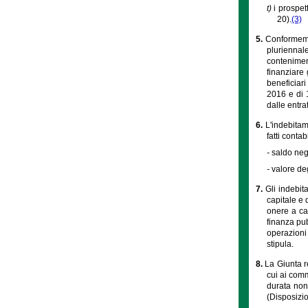
t)
i prospet
20).
(3)
5.
Conformeme
pluriennale
contenimen
finanziare 
beneficiari
2016 e di 1
dalle entr
6.
L'indebitam
fatti contabi
-
saldo neg
-
valore de
7.
Gli indebit
capitale e
onere a car
finanza pub
operazioni 
stipula.
8.
La Giunta r
cui ai comm
durata non
(Disposizio