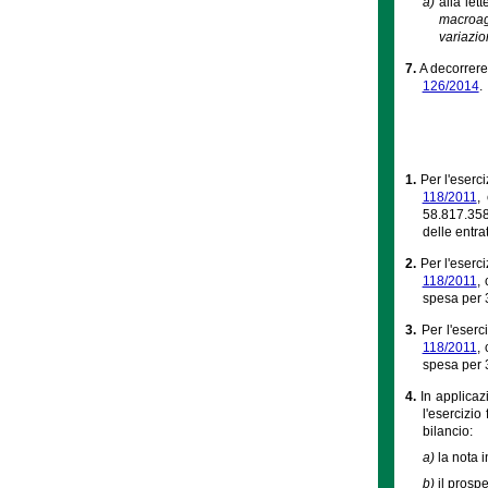
a)
alla let
macroagg
variazio
7.
A decorrere
126/2014
.
1.
Per l'eserc
118/2011
,
58.817.358
delle entra
2.
Per l'eserc
118/2011
,
spesa per 3
3.
Per l'eserc
118/2011
,
spesa per 3
4.
In applicaz
l'esercizio
bilancio:
a)
la nota i
b)
il prospe