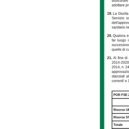
assicurare
adottare pr
19.
La Giunta 
Servizio s
dell'appro
sanitario r
20.
Qualora en
far luogo 
successivo 
quelle di c
21.
Al fine di
2014-2020, 
2014, n. 24
approvazio
stanziati a
correnti' e
POR FSE 
Risorse U
Risorse 
Totale