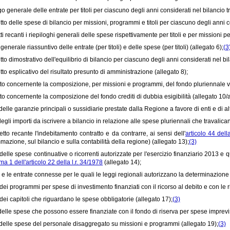
ogo generale delle entrate per titoli per ciascuno degli anni considerati nel bilancio t
tto delle spese di bilancio per missioni, programmi e titoli per ciascuno degli anni c
ti recanti i riepiloghi generali delle spese rispettivamente per titoli e per missioni 
generale riassuntivo delle entrate (per titoli) e delle spese (per titoli) (allegato 6);
(3
tto dimostrativo dell'equilibrio di bilancio per ciascuno degli anni considerati nel bil
tto esplicativo del risultato presunto di amministrazione (allegato 8);
tto concernente la composizione, per missioni e programmi, del fondo pluriennale vi
tto concernente la composizione del fondo crediti di dubbia esigibilità (allegato 10/a
delle garanzie principali o sussidiarie prestate dalla Regione a favore di enti e di altr
degli importi da iscrivere a bilancio in relazione alle spese pluriennali che travalicano
etto recante l'indebitamento contratto e da contrarre, ai sensi dell'
articolo 44 del
azione, sul bilancio e sulla contabilità della regione) (allegato 13);
(3)
 delle spese continuative o ricorrenti autorizzate per l'esercizio finanziario 2013 
a 1 dell'articolo 22 della l.r. 34/1978
(allegato 14);
 e le entrate connesse per le quali le leggi regionali autorizzano la determinazione
dei programmi per spese di investimento finanziati con il ricorso al debito e con le r
 dei capitoli che riguardano le spese obbligatorie (allegato 17);
(3)
delle spese che possono essere finanziate con il fondo di riserva per spese imprevis
 delle spese del personale disaggregato su missioni e programmi (allegato 19);
(3)