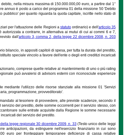
debito, nella misura massima di 150.000.000,00 euro, a partire dal 1°
onere annuo è posto a carico del programma 01 della missione 50 'Debito
pubblico' per quanto riguarda la quota capitale, iscritte nello stato di
iari per l'attuazione delle Regioni a
statuto
ordinario) e dell'
articolo 35
 autorizzata a contrarre, in alternativa ai mutui di cui ai commi 6 e 7,
evisto dall'
articolo 3, comma 2, della legge 22 dicembre 2008, n. 203
 bilancio, in appositi capitoli di spesa, per tutta la durata del prestito,
uito speciale vincolo a favore dell'ente o degli enti creditizi incaricati
azionario, comprese quelle relative al mantenimento di uno o più rating
 regionale può avvalersi di advisors esterni con riconosciute esperienze
de mediante l'utilizzo delle risorse stanziate alla missione 01 'Servizi
ziaria, programmazione, provveditorato'.
 mandato al tesoriere di provvedere, alle previste scadenze, secondo il
 servizio del prestito, delle somme occorrenti per il servizio stesso, con
ad accantonare sulle entrate acquisite dalla Regione le somme necessarie
incaricati del servizio del prestito.
 della legge regionale 30 dicembre 2009, n. 33
(Testo unico delle leggi
re anticipazioni, da estinguere nell'esercizio finanziario in cui sono
,00 euro per fronteggiare temporanee deficienze di cassa relative