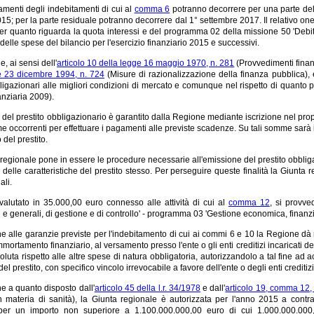
menti degli indebitamenti di cui al
comma 6
potranno decorrere per una parte del 
15; per la parte residuale potranno decorrere dal 1° settembre 2017. Il relativo 
er quanto riguarda la quota interessi e del programma 02 della missione 50 'Debito 
delle spese del bilancio per l'esercizio finanziario 2015 e successivi.
, ai sensi dell'
articolo 10 della legge 16 maggio 1970, n. 281
(Provvedimenti finanz
e 23 dicembre 1994, n. 724
(Misure di razionalizzazione della finanza pubblica), è
bligazionari alle migliori condizioni di mercato e comunque nel rispetto di quanto pr
nziaria 2009).
 del prestito obbligazionario è garantito dalla Regione mediante iscrizione nel proprio
 occorrenti per effettuare i pagamenti alle previste scadenze. Su tali somme sarà istit
 del prestito.
regionale pone in essere le procedure necessarie all'emissione del prestito obblig
 delle caratteristiche del prestito stesso. Per perseguire queste finalità la Giunta
ali.
 valutato in 35.000,00 euro connesso alle attività di cui al
comma 12
, si provve
li e generali, di gestione e di controllo' - programma 03 'Gestione economica, finan
ne alle garanzie previste per l'indebitamento di cui ai commi 6 e 10 la Regione dà
mortamento finanziario, al versamento presso l'ente o gli enti creditizi incaricati del
soluta rispetto alle altre spese di natura obbligatoria, autorizzandolo a tal fine 
del prestito, con specifico vincolo irrevocabile a favore dell'ente o degli enti creditizi 
ne a quanto disposto dall'
articolo 45 della l.r. 34/1978
e dall'
articolo 19, comma 12,
in materia di sanità), la Giunta regionale è autorizzata per l'anno 2015 a contrar
 per un importo non superiore a 1.100.000.000,00 euro di cui 1.000.000.000