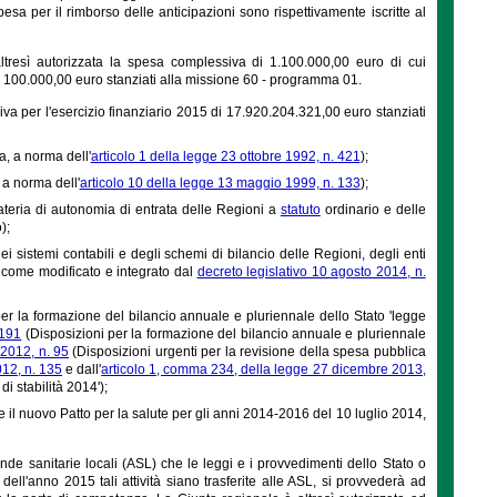
pesa per il rimborso delle anticipazioni sono rispettivamente iscritte al
altresì autorizzata la spesa complessiva di 1.100.000,00 euro di cui
 e 100.000,00 euro stanziati alla missione 60 - programma 01.
iva per l'esercizio finanziario 2015 di 17.920.204.321,00 euro stanziati
a, a norma dell'
articolo 1 della legge 23 ottobre 1992, n. 421
);
 a norma dell'
articolo 10 della legge 13 maggio 1999, n. 133
);
ateria di autonomia di entrata delle Regioni a
statuto
ordinario e delle
);
i sistemi contabili e degli schemi di bilancio delle Regioni, degli enti
, come modificato e integrato dal
decreto legislativo 10 agosto 2014, n.
er la formazione del bilancio annuale e pluriennale dello Stato 'legge
 191
(Disposizioni per la formazione del bilancio annuale e pluriennale
 2012, n. 95
(Disposizioni urgenti per la revisione della spesa pubblica
12, n. 135
e dall'
articolo 1, comma 234, della legge 27 dicembre 2013,
i stabilità 2014');
 il nuovo Patto per la salute per gli anni 2014-2016 del 10 luglio 2014,
ende sanitarie locali (ASL) che le leggi e i provvedimenti dello Stato o
l'anno 2015 tali attività siano trasferite alle ASL, si provvederà ad