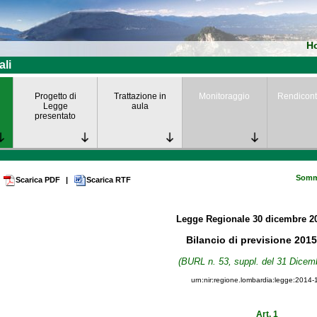
H
ali
Progetto di
Trattazione in
Monitoraggio
Rendicont
Legge
aula
presentato
Somm
Scarica PDF
|
Scarica RTF
Legge Regionale
30 dicembre 2
Bilancio di previsione 2015
(BURL n. 53, suppl. del 31 Dicem
urn:nir:regione.lombardia:legge:2014-
Art. 1