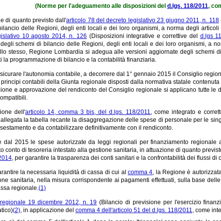
(Norme per l'adeguamento alle disposizioni del
d.lgs. 118/2011
, co
e di quanto previsto dall'
articolo 78 del decreto legislativo 23 giugno 2011, n. 118
ilancio delle Regioni, degli enti locali e dei loro organismi, a norma degli articoli
gislativo 10 agosto 2014, n. 126
(Disposizioni integrative e correttive del
d.lgs 1
 degli schemi di bilancio delle Regioni, degli enti locali e dei loro organismi, a no
llo stesso, Regione Lombardia si adegua alle versioni aggiornate degli schemi di bi
 la programmazione di bilancio e la contabilità finanziaria.
assicurare l'autonomia contabile, a decorrere dal 1° gennaio 2015 il Consiglio regio
principi contabili della Giunta regionale disposti dalla normativa statale contenuta
zione e approvazione del rendiconto del Consiglio regionale si applicano tutte le 
ompatibili.
ione dell'
articolo 14, comma 3 bis, del d.lgs. 118/2011
, come integrato e corret
 allegata la tabella recante la disaggregazione delle spese di personale per le sin
sestamento e da contabilizzare definitivamente con il rendiconto.
 dal 2015 le spese autorizzate da leggi regionali per finanziamento regionale ag
to conto di tesoreria intestato alla gestione sanitaria, in attuazione di quanto previst
/2014
, per garantire la trasparenza dei conti sanitari e la confrontabilità dei flussi di 
arantire la necessaria liquidità di cassa di cui al
comma 4
, la Regione è autorizzata
one sanitaria, nella misura corrispondente ai pagamenti effettuati, sulla base delle
assa regionale.
(1)
 regionale 19 dicembre 2012, n. 19
(Bilancio di previsione per l'esercizio finan
tico)
(2)
, in applicazione del
comma 4 dell'articolo 51 del d.lgs. 118/2011
, come inte