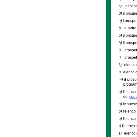
c)
il riepil
d)
il prospe
e)
i prospet
f)
il quadro 
g)
il prospe
h)
il prospe
i)
il prospe
j)
il prospe
k)
l'elenco 
l)
l'elenco 
m)
il prosp
programm
n)
l'elenco
del
comm
o)
le spese
p)
l'elenco 
q)
l'elenco
r)
l'elenco 
s)
l'elenco