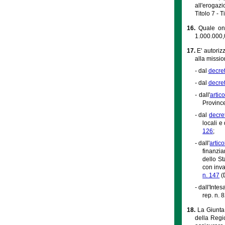
all'erogazi
Titolo 7 - 
16.
Quale one
1.000.000,0
17.
E' autoriz
alla missi
-
dal
decret
-
dal
decret
-
dall'
artic
Province
-
dal
decre
locali e
126
;
-
dall'
artico
finanzia
dello St
con inva
n. 147
(D
-
dall'Inte
rep. n. 
18.
La Giunta 
della Regi