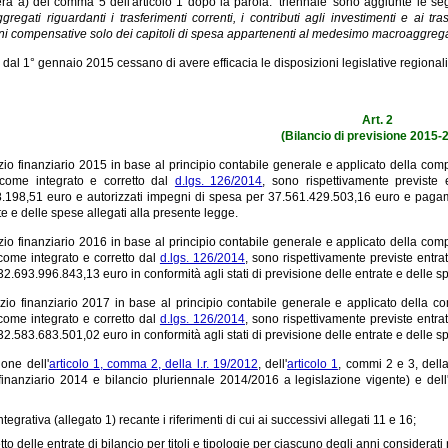
tera a) del comma 5 dell'articolo 1 dopo la parola: 'triennale' sono aggiunte le se
regati riguardanti i trasferimenti correnti, i contributi agli investimenti e ai tra
ni compensative solo dei capitoli di spesa appartenenti al medesimo macroaggregato
 dal 1° gennaio 2015 cessano di avere efficacia le disposizioni legislative regionali
Art. 2
(Bilancio di previsione 2015-
izio finanziario 2015 in base al principio contabile generale e applicato della comp
 come integrato e corretto dal
d.lgs. 126/2014
, sono rispettivamente previst
.198,51 euro e autorizzati impegni di spesa per 37.561.429.503,16 euro e pagamen
te e delle spese allegati alla presente legge.
izio finanziario 2016 in base al principio contabile generale e applicato della comp
 come integrato e corretto dal
d.lgs. 126/2014
, sono rispettivamente previste entr
2.693.996.843,13 euro in conformità agli stati di previsione delle entrate e delle sp
izio finanziario 2017 in base al principio contabile generale e applicato della co
 come integrato e corretto dal
d.lgs. 126/2014
, sono rispettivamente previste entr
2.583.683.501,02 euro in conformità agli stati di previsione delle entrate e delle sp
ione dell'
articolo 1, comma 2, della l.r. 19/2012
, dell'
articolo 1
, commi 2 e 3, dell
 finanziario 2014 e bilancio pluriennale 2014/2016 a legislazione vigente) e dell
ntegrativa (allegato 1) recante i riferimenti di cui ai successivi allegati 11 e 16;
tto delle entrate di bilancio per titoli e tipologie per ciascuno degli anni considerati 