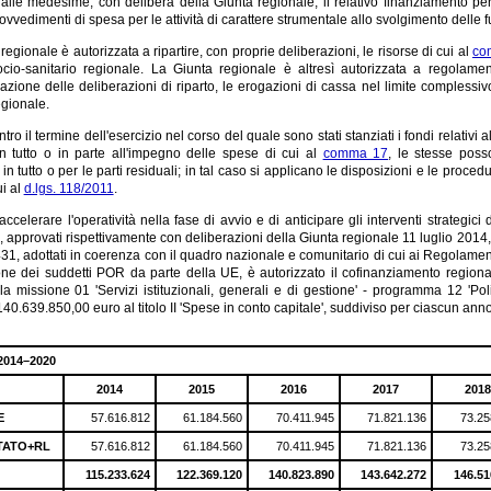
 alle medesime, con delibera della Giunta regionale, il relativo finanziamento pe
ovvedimenti di spesa per le attività di carattere strumentale allo svolgimento delle
regionale è autorizzata a ripartire, con proprie deliberazioni, le risorse di cui al
co
ocio-sanitario regionale. La Giunta regionale è altresì autorizzata a regolame
vazione delle deliberazioni di riparto, le erogazioni di cassa nel limite compless
egionale.
tro il termine dell'esercizio nel corso del quale sono stati stanziati i fondi relativi
in tutto o in parte all'impegno delle spese di cui al
comma 17
, le stesse poss
in tutto o per le parti residuali; in tal caso si applicano le disposizioni e le procedu
ui al
d.lgs. 118/2011
.
 accelerare l'operatività nella fase di avvio e di anticipare gli interventi strat
approvati rispettivamente con deliberazioni della Giunta regionale 11 luglio 2014
31, adottati in coerenza con il quadro nazionale e comunitario di cui ai Regolamen
ne dei suddetti POR da parte della UE, è autorizzato il cofinanziamento region
lla missione 01 'Servizi istituzionali, generali e di gestione' - programma 12 'Pol
 140.639.850,00 euro al titolo II 'Spese in conto capitale', suddiviso per ciascun anno
2014–2020
2014
2015
2016
2017
201
E
57.616.812
61.184.560
70.411.945
71.821.136
73.25
STATO+RL
57.616.812
61.184.560
70.411.945
71.821.136
73.25
115.233.624
122.369.120
140.823.890
143.642.272
146.51