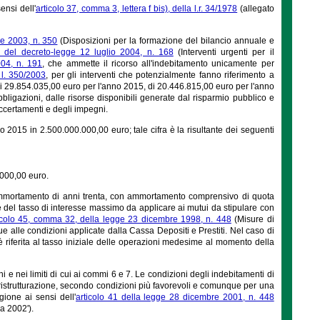
ensi dell'
articolo 37, comma 3, lettera f bis), della l.r. 34/1978
(allegato
e 2003, n. 350
(Disposizioni per la formazione del bilancio annuale e
 del decreto-legge 12 luglio 2004, n. 168
(Interventi urgenti per il
004, n. 191
, che ammette il ricorso all'indebitamento unicamente per
 l. 350/2003
, per gli interventi che potenzialmente fanno riferimento a
di 29.854.035,00 euro per l'anno 2015, di 20.446.815,00 euro per l'anno
bligazioni, dalle risorse disponibili generate dal risparmio pubblico e
ccertamenti e degli impegni.
o 2015 in 2.500.000.000,00 euro; tale cifra è la risultante dei seguenti
.000,00 euro.
ammortamento di anni trenta, con ammortamento comprensivo di quota
 del tasso di interesse massimo da applicare ai mutui da stipulare con
icolo 45, comma 32, della legge 23 dicembre 1998, n. 448
(Misure di
e alle condizioni applicate dalla Cassa Depositi e Prestiti. Nel caso di
 è riferita al tasso iniziale delle operazioni medesime al momento della
 e nei limiti di cui ai commi 6 e 7. Le condizioni degli indebitamenti di
ro ristrutturazione, secondo condizioni più favorevoli e comunque per una
ione ai sensi dell'
articolo 41 della legge 28 dicembre 2001, n. 448
a 2002').