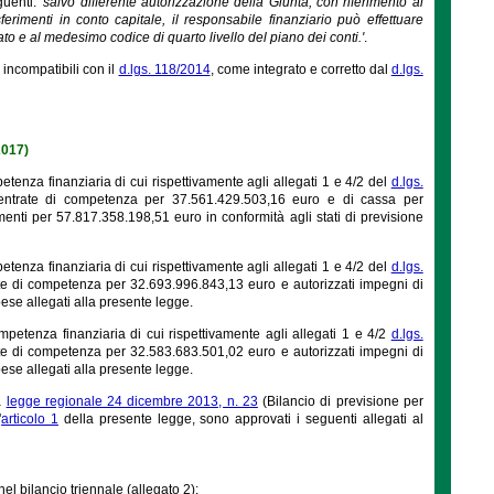
guenti:
'salvo differente autorizzazione della Giunta, con riferimento ai
sferimenti in conto capitale, il responsabile finanziario può effettuare
 e al medesimo codice di quarto livello del piano dei conti.'
.
 incompatibili con il
d.lgs. 118/2014
, come integrato e corretto dal
d.lgs.
2017)
etenza finanziaria di cui rispettivamente agli allegati 1 e 4/2 del
d.lgs.
e entrate di competenza per 37.561.429.503,16 euro e di cassa per
ti per 57.817.358.198,51 euro in conformità agli stati di previsione
etenza finanziaria di cui rispettivamente agli allegati 1 e 4/2 del
d.lgs.
ate di competenza per 32.693.996.843,13 euro e autorizzati impegni di
ese allegati alla presente legge.
mpetenza finanziaria di cui rispettivamente agli allegati 1 e 4/2
d.lgs.
ate di competenza per 32.583.683.501,02 euro e autorizzati impegni di
ese allegati alla presente legge.
a
legge regionale 24 dicembre 2013, n. 23
(Bilancio di previsione per
'
articolo 1
della presente legge, sono approvati i seguenti allegati al
nel bilancio triennale (allegato 2);