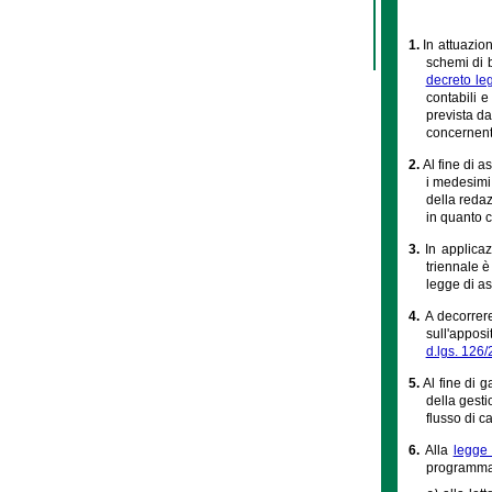
1.
In attuazion
schemi di b
decreto le
contabili e
prevista da
concernenti
2.
Al fine di 
i medesimi 
della reda
in quanto c
3.
In applicaz
triennale è
legge di as
4.
A decorrere
sull'apposi
d.lgs. 126
5.
Al fine di g
della gesti
flusso di c
6.
Alla
legge
programma