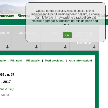
Questa banca dati utilizza solo cookie tecnici,
indispensabili per il funzionamento del sito, e cookie
omepage
Ricerca
Ricerca avanzata
Torna al sito del consiglio
per migliorare la navigazione e raccogliere dati
statistici aggregati sull'utilizzo del sito da parte degli
utenti.
azione
Valutazione
Studi
Provvedimenti
Ok
attuativi della
Giunta
Regionale
ario
|
Rif. attivi
|
Rif. passivi
|
Testi previgenti
|
Altre informazioni
014
, n. 37
 - 2017
bre 2014 )
12-30;37