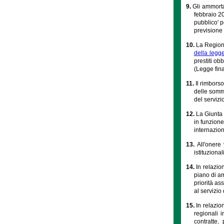
9.
Gli ammorta
febbraio 20
pubblico' p
previsione 
10.
La Regione
della legg
prestiti ob
(Legge fina
11.
Il rimborso
delle somme
del servizio
12.
La Giunta 
in funzione
internazion
13.
All'onere
istituziona
14.
In relazio
piano di am
priorità as
al servizio 
15.
In relazio
regionali 
contratte,