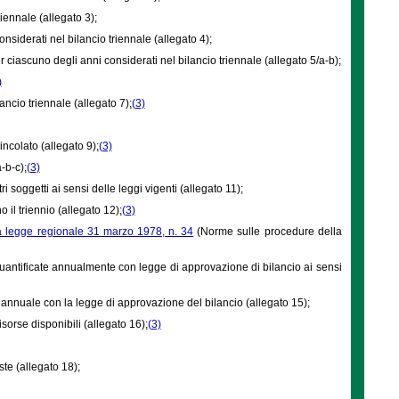
riennale (allegato 3);
onsiderati nel bilancio triennale (allegato 4);
per ciascuno degli anni considerati nel bilancio triennale (allegato 5/a-b);
)
ancio triennale (allegato 7);
(3)
ncolato (allegato 9);
(3)
-b-c);
(3)
i soggetti ai sensi delle leggi vigenti (allegato 11);
 il triennio (allegato 12);
(3)
la legge regionale 31 marzo 1978, n. 34
(Norme sulle procedure della
e quantificate annualmente con legge di approvazione di bilancio ai sensi
 annuale con la legge di approvazione del bilancio (allegato 15);
isorse disponibili (allegato 16);
(3)
te (allegato 18);