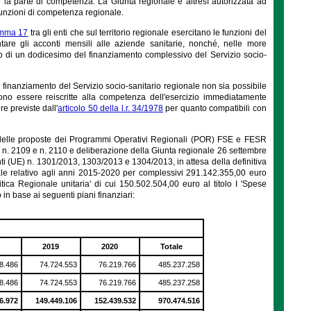
r la parte di competenza. La Giunta regionale è altresì autorizzata ad
 funzioni di competenza regionale.
mma 17
tra gli enti che sul territorio regionale esercitano le funzioni del
ntare gli acconti mensili alle aziende sanitarie, nonché, nelle more
ivo di un dodicesimo del finanziamento complessivo del Servizio socio-
 al finanziamento del Servizio socio-sanitario regionale non sia possibile
ono essere reiscritte alla competenza dell'esercizio immediatamente
re previste dall'
articolo 50 della l.r. 34/1978
per quanto compatibili con
egici delle proposte dei Programmi Operativi Regionali (POR) FSE e FESR
, n. 2109 e n. 2110 e deliberazione della Giunta regionale 26 settembre
ti (UE) n. 1301/2013, 1303/2013 e 1304/2013, in attesa della definitiva
ale relativo agli anni 2015-2020 per complessivi 291.142.355,00 euro
itica Regionale unitaria' di cui 150.502.504,00 euro al titolo I 'Spese
 in base ai seguenti piani finanziari:
8
2019
2020
Totale
8.486
74.724.553
76.219.766
485.237.258
8.486
74.724.553
76.219.766
485.237.258
6.972
149.449.106
152.439.532
970.474.516