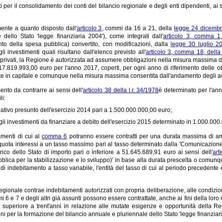
ti per il consolidamento dei conti del bilancio regionale e degli enti dipendenti, ai s
nte a quanto disposto dall'
articolo 3
, commi da 16 a 21, della
legge 24 dicembr
 dello Stato 'legge finanziaria 2004'), come integrati dall'
articolo 3, comma 1,
to della spesa pubblica) convertito, con modificazioni, dalla
legge 30 luglio 2
gli investimenti quali risultano dall'elenco previsto all'
articolo 3, comma 18, della
 privati, la Regione è autorizzata ad assumere obbligazioni nella misura massima 
7.819.993,00 euro per l'anno 2017, coperti, per ogni anno di riferimento delle ob
ate in capitale e comunque nella misura massima consentita dall'andamento degli a
ento da contrarre ai sensi dell'
articolo 38 della l.r. 34/1978
è determinato per l'ann
li:
ativo presunto dell'esercizio 2014 pari a 1.500.000.000,00 euro;
gli investimenti da finanziare a debito dell'esercizio 2015 determinato in 1.000.000
amenti di cui al
comma 6
potranno essere contratti per una durata massima di 
 quota interessi a un tasso massimo pari al tasso determinato dalla 'Comunicazione
ico dello Stato di importo pari o inferiore a 51.645.689,91 euro ai sensi dell'
art
blica per la stabilizzazione e lo sviluppo)' in base alla durata prescelta o comunqu
di indebitamento a tasso variabile, l'entità del tasso di cui al periodo precedente
egionale contrae indebitamenti autorizzati con propria deliberazione, alle condizioni
i 6 e 7 e degli altri già assunti possono essere contrattate, anche ai fini della lo
 superiore a trent'anni in relazione alle mutate esigenze e opportunità della Reg
ni per la formazione del bilancio annuale e pluriennale dello Stato 'legge finanziari