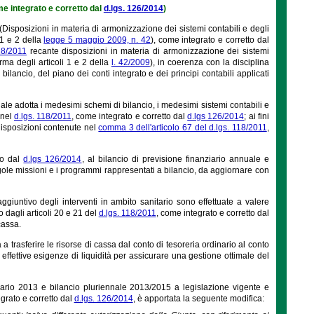
me integrato e corretto dal
d.lgs. 126/2014
)
(Disposizioni in materia di armonizzazione dei sistemi contabili e degli
 1 e 2 della
legge 5 maggio 2009, n. 42
), come integrato e corretto dal
18/2011
recante disposizioni in materia di armonizzazione dei sistemi
rma degli articoli 1 e 2 della
l. 42/2009
), in coerenza con la disciplina
lancio, del piano dei conti integrato e dei principi contabili applicati
nale adotta i medesimi schemi di bilancio, i medesimi sistemi contabili e
 nel
d.lgs. 118/2011
, come integrato e corretto dal
d.lgs 126/2014
; ai fini
disposizioni contenute nel
comma 3 dell'articolo 67 del d.lgs. 118/2011
,
to dal
d.lgs 126/2014
, al bilancio di previsione finanziario annuale e
gole missioni e i programmi rappresentati a bilancio, da aggiornare con
giuntivo degli interventi in ambito sanitario sono effettuate a valere
o dagli articoli 20 e 21 del
d.lgs. 118/2011
, come integrato e corretto dal
cassa.
 a trasferire le risorse di cassa dal conto di tesoreria ordinario al conto
 effettive esigenze di liquidità per assicurare una gestione ottimale del
ziario 2013 e bilancio pluriennale 2013/2015 a legislazione vigente e
grato e corretto dal
d.lgs. 126/2014
, è apportata la seguente modifica: