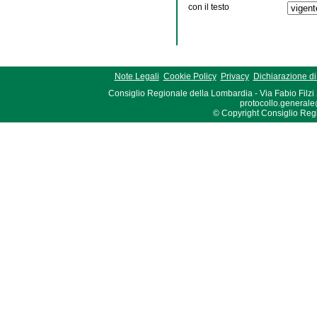
con il testo
Note Legali
Cookie Policy
Privacy
Dichiarazione di 
Consiglio Regionale della Lombardia - Via Fabio Filzi
protocollo.generale
© Copyright Consiglio Region