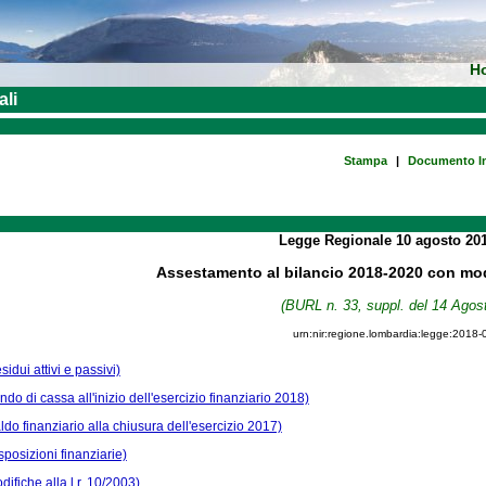
H
ali
Stampa
|
Documento In
Legge Regionale
10 agosto 20
Assestamento al bilancio 2018-2020 con modi
(BURL n. 33, suppl. del 14 Agos
urn:nir:regione.lombardia:legge:2018-
sidui attivi e passivi)
ndo di cassa all'inizio dell'esercizio finanziario 2018)
aldo finanziario alla chiusura dell'esercizio 2017)
sposizioni finanziarie)
difiche alla l.r. 10/2003)