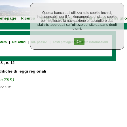
Questa banca dati utilizza solo cookie tecnici,
indispensabili per il funzionamento del sito, e cookie
omepage
Ricerca
Ricerca avanzata
Torna al sito del consiglio
per migliorare la navigazione e raccogliere dati
statistici aggregati sull'utilizzo del sito da parte degli
utenti.
Ok
tero
|
Rif. attivi
|
Rif. passivi
|
Testi previgenti
|
Altre informazioni
18
, n. 12
fiche di leggi regionali
to 2018 )
08-10;12