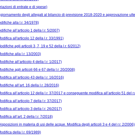
riazioni di entrate e di spese)
ggiornamento degli allegati al bilancio di previsione 2018-2020 e approvazione ulte
difiche alla l.r. 34/1978)
difiche all’articolo 1 della l.r. 5/2007)
odifica all'articolo 12 della l.r. 33/1991)
odifiche agli articoli 3, 7, 19 e 52 della l.r. 6/2012)
odifiche alla l.r. 13/2003)
odifiche all’articolo 4 della l.r. 1/2017)
odifiche agli articoli 66 e 67 della l.r. 20/2008)
odifica all’articolo 43 della l.r. 16/2016)
odifiche all’art. 16 della l.r. 28/2016)
odifica all’articolo 12 della l.r. 37/2017 e conseguente modifica all’articolo 51 del r.
odifica all’articolo 7 della l.r. 37/2017)
odifica all’articolo 3 della l.r. 26/2017)
odifica all’art. 2 della l.r. 7/2018)
isposizioni in materia di usi delle acque. Modifica degli articoli 3 e 4 del r.r. 2/2006)
odifica della l.r. 69/1989)