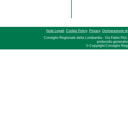
Note Legali
Cookie Policy
Privacy
Dichiarazione di 
Consiglio Regionale della Lombardia - Via Fabio Filzi
protocollo.generale
© Copyright Consiglio Region