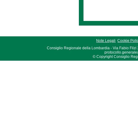
Note Legali
Cookie Poli
Consiglio Regionale della Lombardia - Via Fabio Filzi
protocollo.generale
© Copyright Consiglio Region