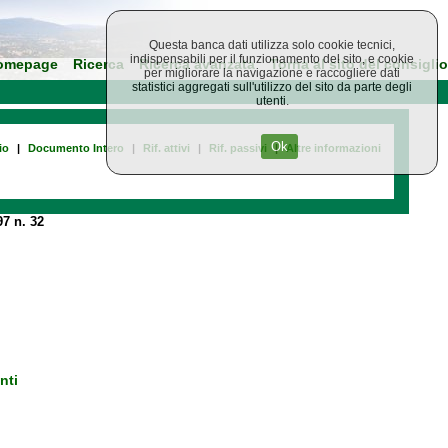
Questa banca dati utilizza solo cookie tecnici,
indispensabili per il funzionamento del sito, e cookie
omepage
Ricerca
Ricerca avanzata
Torna al sito del consiglio
per migliorare la navigazione e raccogliere dati
statistici aggregati sull'utilizzo del sito da parte degli
utenti.
Ok
io
|
Documento Intero
|
Rif. attivi
|
Rif. passivi
|
Altre informazioni
7 n. 32
nti