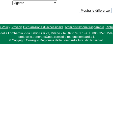
 Policy
Privacy
Dichiarazione di accessibilità
Amministrazione trasparente
Richi
della Lombardia - Via Fabio Filzi 22, Milano - Tel. 02.67482.1 - C.F. 80053570158
protocollo.generale@pec.consiglio.regione.lombardia.it
© Copyright Consiglio Regionale della Lombardia tutti i diritti riservati.