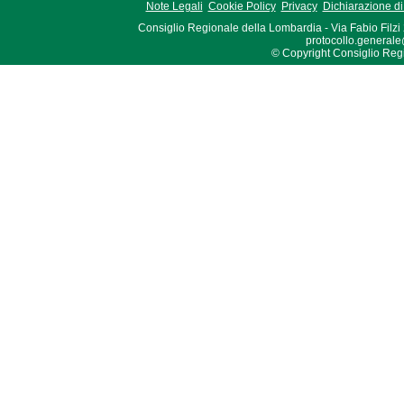
Note Legali
Cookie Policy
Privacy
Dichiarazione di 
Consiglio Regionale della Lombardia - Via Fabio Filzi
protocollo.generale
© Copyright Consiglio Region