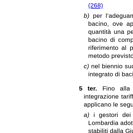
(268)
b)
per l’adeguame
bacino, ove app
quantità una pe
bacino di comp
riferimento al
metodo previsto 
c)
nel biennio suc
integrato di bac
5 ter.
Fino alla
integrazione tarif
applicano le segu
a)
i gestori dei
Lombardia adotta
stabiliti dalla G