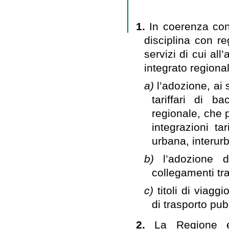
1.
In coerenza con i
disciplina con re
servizi di cui all
integrato regiona
a)
l’adozione, ai 
tariffari di ba
regionale, che 
integrazioni ta
urbana, interurb
b)
l’adozione 
collegamenti tra 
c)
titoli di viagg
di trasporto pub
2.
La Regione e