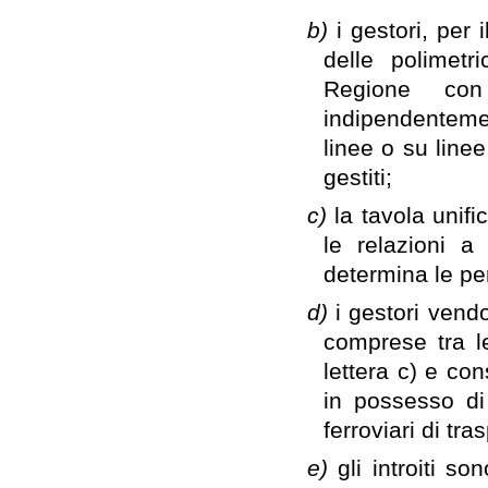
b)
i gestori, per 
delle polimetr
Regione con
indipendentemen
linee o su line
gestiti;
c)
la tavola unifi
le relazioni a 
determina le perc
d)
i gestori vendo
comprese tra le
lettera c) e con
in possesso di 
ferroviari di tr
e)
gli introiti so