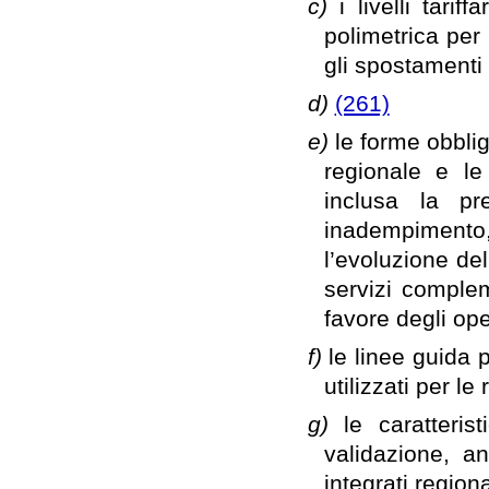
c)
i livelli tari
polimetrica per i
gli spostamenti 
d)
(261)
e)
le forme obblig
regionale e l
inclusa la pr
inadempimento
l’evoluzione del
servizi complem
favore degli ope
f)
le linee guida pe
utilizzati per le 
g)
le caratteris
validazione, anc
integrati regiona