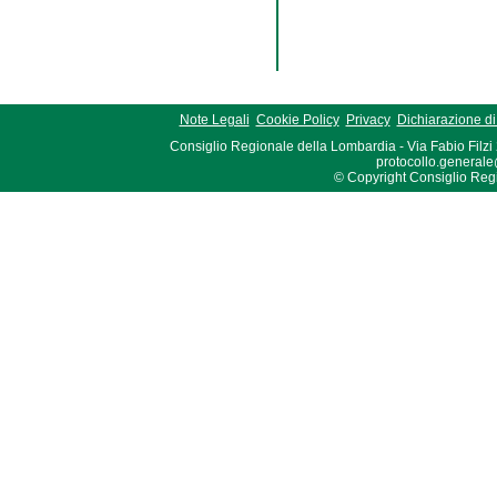
Note Legali
Cookie Policy
Privacy
Dichiarazione di 
Consiglio Regionale della Lombardia - Via Fabio Filzi
protocollo.generale
© Copyright Consiglio Region