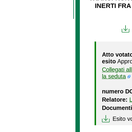
INERTI FR
Atto votat
esito
Appro
Collegati a
la seduta
numero D
Relatore:
Documenti
Esito v