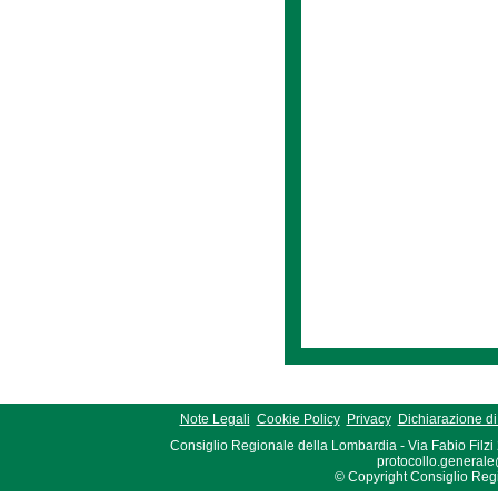
Note Legali
Cookie Policy
Privacy
Dichiarazione di 
Consiglio Regionale della Lombardia - Via Fabio Filzi
protocollo.generale
© Copyright Consiglio Region