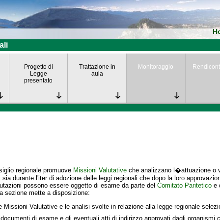
H
ali
Progetto di
Trattazione in
Monitoraggio
Rendicont
Legge
aula
presentato
siglio regionale promuove
Missioni Valutative
che analizzano l�attuazione o va
i
sia durante l'iter di adozione delle leggi regionali che dopo la loro approvazio
lutazioni possono essere oggetto di esame da parte del
Comitato Paritetico
e 
a sezione mette a disposizione:
e Missioni Valutative e le analisi svolte in relazione alla legge regionale selez
 documenti di esame e gli eventuali atti di indirizzo approvati dagli organismi c