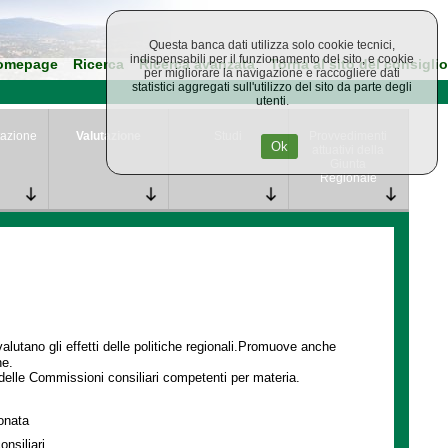
Questa banca dati utilizza solo cookie tecnici,
indispensabili per il funzionamento del sito, e cookie
omepage
Ricerca
Ricerca avanzata
Torna al sito del consiglio
per migliorare la navigazione e raccogliere dati
statistici aggregati sull'utilizzo del sito da parte degli
utenti.
azione
Valutazione
Studi
Provvedimenti
Ok
attuativi della
Giunta
Regionale
lutano gli effetti delle politiche regionali.Promuove anche
ne.
delle Commissioni consiliari competenti per materia.
ionata
onsiliari