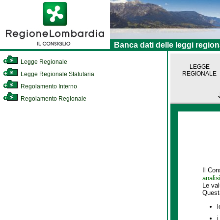
Banca dati delle leggi region
Legge Regionale
LEGGE
REGIONALE
Legge Regionale Statutaria
Regolamento Interno
Regolamento Regionale
Il Con
analis
Le va
Quest
l
i