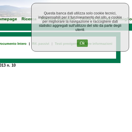
Questa banca dati utilizza solo cookie tecnici,
indispensabili per il funzionamento del sito, e cookie
omepage
Ricerca
Ricerca avanzata
Torna al sito del consiglio
per migliorare la navigazione e raccogliere dati
statistici aggregati sull'utilizzo del sito da parte degli
utenti.
Ok
ocumento Intero
|
Rif. passivi
|
Testi previgenti
|
Altre informazioni
13 n. 10