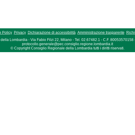
 Policy
Privacy
Dichiarazione di accessibilità
Amministrazione trasparente
Richi
della Lombardia - Via Fabio Filzi 22, Milano - Tel. 02.67482.1 - C.F. 80053570158
protocollo.generale@pec.consiglio.regione.lombardia.it
© Copyright Consiglio Regionale della Lombardia tutti i diritti riservati.