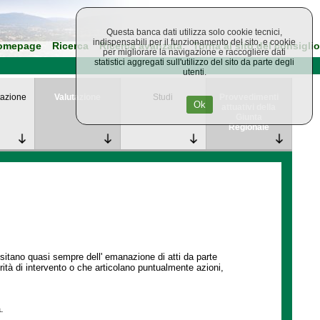
Questa banca dati utilizza solo cookie tecnici,
indispensabili per il funzionamento del sito, e cookie
omepage
Ricerca
Ricerca avanzata
Torna al sito del consiglio
per migliorare la navigazione e raccogliere dati
statistici aggregati sull'utilizzo del sito da parte degli
utenti.
azione
Valutazione
Studi
Provvedimenti
Ok
attuativi della
Giunta
Regionale
ssitano quasi sempre dell' emanazione di atti da parte
ità di intervento o che articolano puntualmente azioni,
.