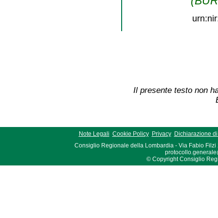
(BURL
urn:ni
Il presente testo non ha
Note Legali
Cookie Policy
Privacy
Dichiarazione di 
Consiglio Regionale della Lombardia - Via Fabio Filzi
protocollo.generale
© Copyright Consiglio Region