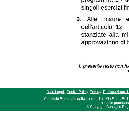
singoli esercizi fi
3.
Alle misure 
dell'articolo 12
stanziate alla m
approvazione di bi
Il presente testo non ha
Note Legali
Cookie Policy
Privacy
Dichiarazione di 
Consiglio Regionale della Lombardia - Via Fabio Filzi
protocollo.generale
© Copyright Consiglio Region