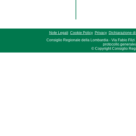
Note Legali
Cookie Policy
Privacy
Dichiarazione di 
Consiglio Regionale della Lombardia - Via Fabio Filzi
protocollo.generale
© Copyright Consiglio Region