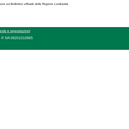
ione sul Bollettino ufficiale della Regione Lombardia
este e segnalazioni
 - P. IVA 09201010965