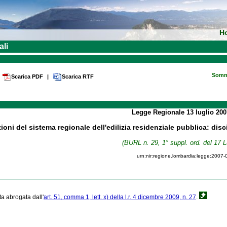
H
ali
Somm
Scarica PDF
|
Scarica RTF
Legge Regionale
13 luglio 20
ioni del sistema regionale dell'edilizia residenziale pubblica: dis
(BURL n. 29, 1° suppl. ord. del 17 L
urn:nir:regione.lombardia:legge:2007-
ta abrogata dall'
art. 51, comma 1, lett. x) della l.r. 4 dicembre 2009, n. 27
.