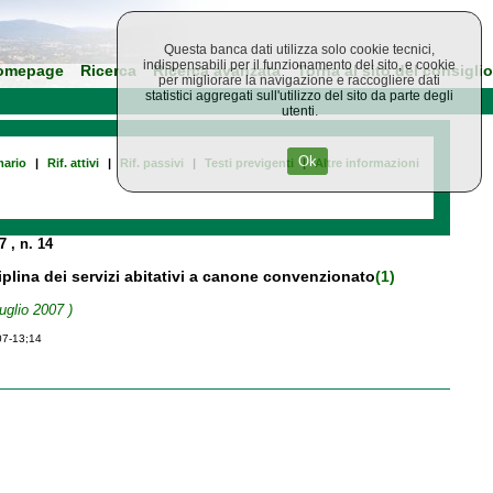
Questa banca dati utilizza solo cookie tecnici,
indispensabili per il funzionamento del sito, e cookie
omepage
Ricerca
Ricerca avanzata
Torna al sito del consiglio
per migliorare la navigazione e raccogliere dati
statistici aggregati sull'utilizzo del sito da parte degli
utenti.
Ok
ario
|
Rif. attivi
|
Rif. passivi
|
Testi previgenti
|
Altre informazioni
07
, n. 14
ciplina dei servizi abitativi a canone convenzionato
(1)
uglio 2007 )
07-13;14