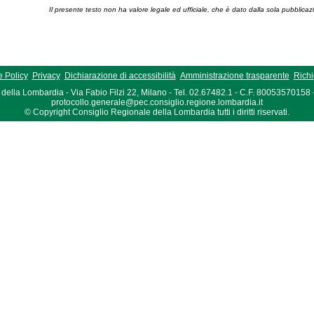
Il presente testo non ha valore legale ed ufficiale, che è dato dalla sola pubblicaz
 Policy
Privacy
Dichiarazione di accessibilità
Amministrazione trasparente
Richi
della Lombardia - Via Fabio Filzi 22, Milano - Tel. 02.67482.1 - C.F. 80053570158
protocollo.generale@pec.consiglio.regione.lombardia.it
© Copyright Consiglio Regionale della Lombardia tutti i diritti riservati.