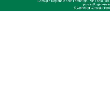
Consiglio Regionale della Lombardia - Via Fabio Filzi
protocollo.generale
© Copyright Consiglio Region