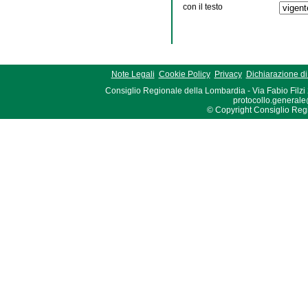
con il testo
Note Legali
Cookie Policy
Privacy
Dichiarazione di 
Consiglio Regionale della Lombardia - Via Fabio Filzi
protocollo.generale
© Copyright Consiglio Region