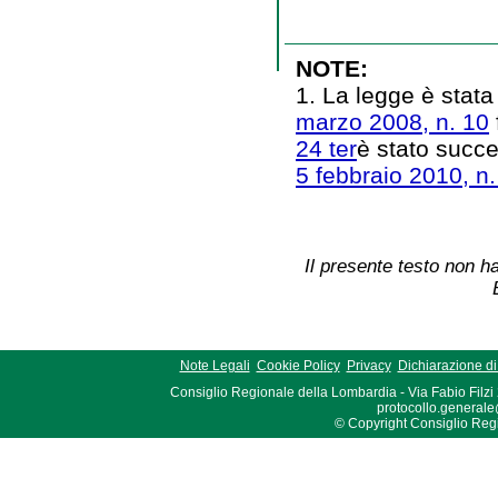
NOTE:
1. La legge è stata
marzo 2008, n. 10
24 ter
è stato succ
5 febbraio 2010, n.
Il presente testo non ha
Note Legali
Cookie Policy
Privacy
Dichiarazione di 
Consiglio Regionale della Lombardia - Via Fabio Filzi
protocollo.generale
© Copyright Consiglio Region