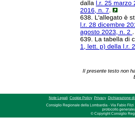
dalla
l.r. 25 marzo 
2016, n. 7
.
638. L'allegato è st
l.r. 28 dicembre 201
agosto 2023, n. 2
639. La tabella di cu
1, lett. p) della l.
Il presente testo non ha
Note Legali
Cookie Policy
Privacy
Dichiarazione di 
Consiglio Regionale della Lombardia - Via Fabio Filzi
protocollo.generale
© Copyright Consiglio Region