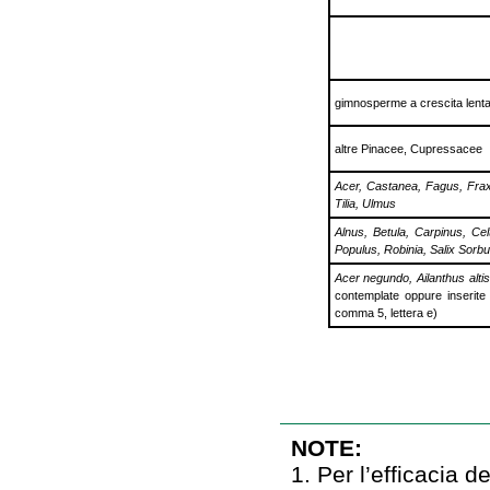
gimnosperme a crescita lent
altre Pinacee, Cupressacee
Acer, Castanea, Fagus, Frax
Tilia, Ulmus
Alnus, Betula, Carpinus, Cel
Populus, Robinia, Salix Sorb
Acer negundo, Ailanthus alti
contemplate oppure inserite n
comma 5, lettera e)
NOTE:
1. Per l’efficacia 