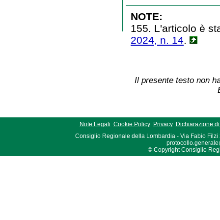
NOTE:
155. L'articolo è st
2024, n. 14
.
Il presente testo non ha
Note Legali
Cookie Policy
Privacy
Dichiarazione di 
Consiglio Regionale della Lombardia - Via Fabio Filzi
protocollo.generale
© Copyright Consiglio Region