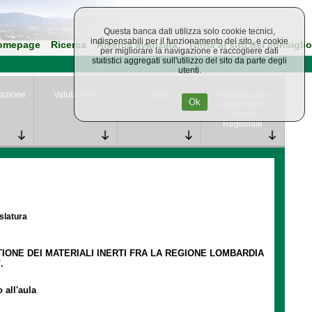
Questa banca dati utilizza solo cookie tecnici,
indispensabili per il funzionamento del sito, e cookie
omepage
Ricerca
Ricerca avanzata
Torna al sito del consiglio
per migliorare la navigazione e raccogliere dati
statistici aggregati sull'utilizzo del sito da parte degli
utenti.
azione
Valutazione
Studi
Provvedimenti
Ok
attuativi della
Giunta
Regionale
islatura
IONE DEI MATERIALI INERTI FRA LA REGIONE LOMBARDIA
.
 all'aula