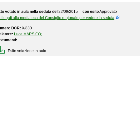
to votato in aula nella seduta del
22/09/2015
con esito
Approvato
llegati alla mediateca del Consiglio regionale per vedere la seduta
umero DCR:
X/830
elatore:
Luca MARSICO;
ocumenti:
Esito votazione in aula