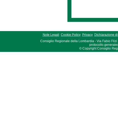
Note Legali
Cookie Policy
Privacy
Dichiarazione di 
Consiglio Regionale della Lombardia - Via Fabio Filzi
protocollo.generale
© Copyright Consiglio Region