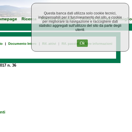
Questa banca dati utilizza solo cookie tecnici,
indispensabili per il funzionamento del sito, e cookie
omepage
Ricerca
Ricerca avanzata
Torna al sito del consiglio
per migliorare la navigazione e raccogliere dati
statistici aggregati sull'utilizzo del sito da parte degli
utenti.
Ok
io
|
Documento Intero
|
Rif. attivi
|
Rif. passivi
|
Altre informazioni
017 n. 36
nti