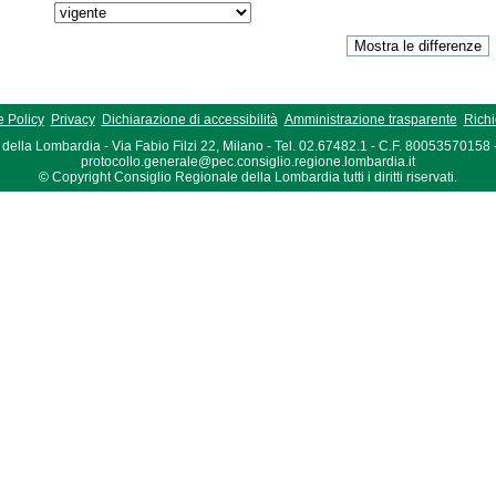
 Policy
Privacy
Dichiarazione di accessibilità
Amministrazione trasparente
Richi
della Lombardia - Via Fabio Filzi 22, Milano - Tel. 02.67482.1 - C.F. 80053570158
protocollo.generale@pec.consiglio.regione.lombardia.it
© Copyright Consiglio Regionale della Lombardia tutti i diritti riservati.