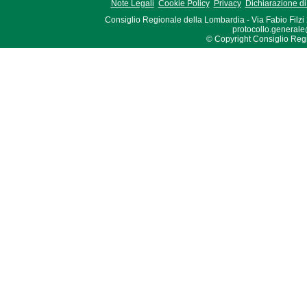
Note Legali
Cookie Policy
Privacy
Dichiarazione di 
Consiglio Regionale della Lombardia - Via Fabio Filzi
protocollo.generale
© Copyright Consiglio Region