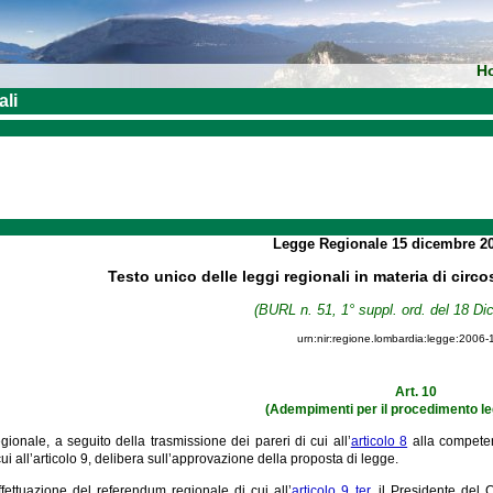
H
ali
Legge Regionale
15 dicembre 2
Testo unico delle leggi regionali in materia di circo
(BURL n. 51, 1° suppl. ord. del 18 D
urn:nir:regione.lombardia:legge:2006-
Art. 10
(Adempimenti per il procedimento leg
egionale, a seguito della trasmissione dei pareri di cui all’
articolo 8
alla competen
i all’articolo 9, delibera sull’approvazione della proposta di legge.
ffettuazione del referendum regionale di cui all’
articolo 9 ter
, il Presidente del C