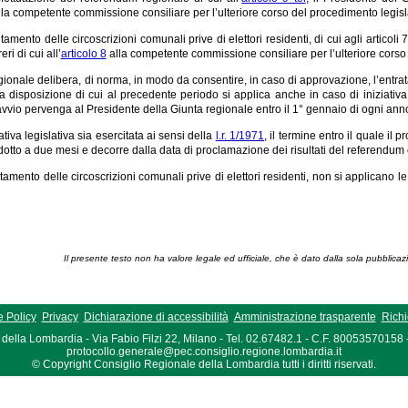
la competente commissione consiliare per l’ulteriore corso del procedimento legisl
amento delle circoscrizioni comunali prive di elettori residenti, di cui agli articoli 
eri di cui all’
articolo 8
alla competente commissione consiliare per l’ulteriore corso 
egionale delibera, di norma, in modo da consentire, in caso di approvazione, l’entra
a disposizione di cui al precedente periodo si applica anche in caso di iniziativa 
vvio pervenga al Presidente della Giunta regionale entro il 1° gennaio di ogni ann
ativa legislativa sia esercitata ai sensi della
l.r. 1/1971
, il termine entro il quale il
dotto a due mesi e decorre dalla data di proclamazione dei risultati del referendum 
tamento delle circoscrizioni comunali prive di elettori residenti, non si applicano le
Il presente testo non ha valore legale ed ufficiale, che è dato dalla sola pubblicaz
 Policy
Privacy
Dichiarazione di accessibilità
Amministrazione trasparente
Richi
della Lombardia - Via Fabio Filzi 22, Milano - Tel. 02.67482.1 - C.F. 80053570158
protocollo.generale@pec.consiglio.regione.lombardia.it
© Copyright Consiglio Regionale della Lombardia tutti i diritti riservati.