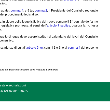
ativo.
7 quater,
comma 4
, e 9 ter,
comma 2
, il Presidente del Consiglio regionale
del procedimento legislativo.
ta in vigore della legge istitutiva del nuovo comune il 1° gennaio dell’anno
legislativa promossa ai sensi dell’
articolo 7 septies
, qualora la richiesta
o.
 progetto di legge deve essere iscritto nel calendario dei lavori del Consiglio
consultivo.
 scadenze di cui all’
articolo 9 ter
, commi 1 e 3, e al
comma 4
del presente
ione sul Bollettino ufficiale della Regione Lombardia
este e segnalazioni
 - P. IVA 09201010965