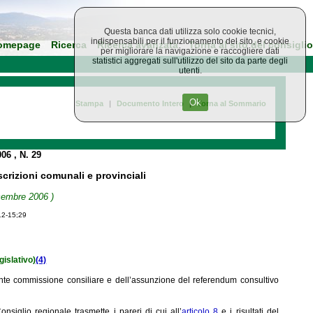
Questa banca dati utilizza solo cookie tecnici,
indispensabili per il funzionamento del sito, e cookie
omepage
Ricerca
Ricerca avanzata
Torna al sito del consiglio
per migliorare la navigazione e raccogliere dati
statistici aggregati sull'utilizzo del sito da parte degli
utenti.
Ok
Stampa
|
Documento Intero
|
Torna al Sommario
006
, N. 29
scrizioni comunali e provinciali
icembre 2006 )
12-15;29
islativo)
(4)
te commissione consiliare e dell’assunzione del referendum consultivo
onsiglio regionale trasmette i pareri di cui all’
articolo 8
e i risultati del