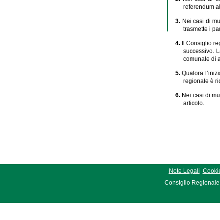
referendum al
3.
Nei casi di mut
trasmette i par
4.
Il Consiglio r
successivo. L
comunale di a
5.
Qualora l’inizi
regionale è ri
6.
Nei casi di mu
articolo.
Note Legali
Cookie
Consiglio Regionale 