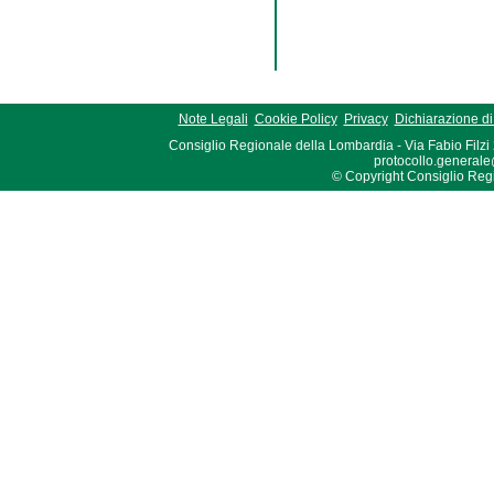
Note Legali
Cookie Policy
Privacy
Dichiarazione di 
Consiglio Regionale della Lombardia - Via Fabio Filzi
protocollo.generale
© Copyright Consiglio Region