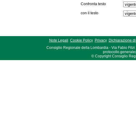
Confronta testo
con il testo
Note Legali
Cookie Policy
Privacy
Dichiarazione di 
Consiglio Regionale della Lombardia - Via Fabio Filzi
protocollo.generale
© Copyright Consiglio Region