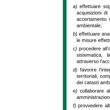
a)
effettuare so
acquisizioni d
accertamento su
ambientale;
b)
effettuare ana
le misure effett
c)
procedere all’a
sistematica, l
attraverso l’ac
d)
favorire l’in
territoriali, co
dei catasti ambi
e)
collaborare a
amministrazioni 
f)
provvedere all