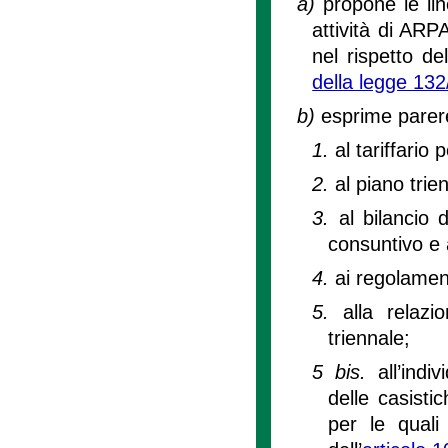
a)
propone le lin
attività di ARP
nel rispetto de
della legge 13
b)
esprime parere
1.
al tariffario 
2.
al piano trie
3.
al bilancio 
consuntivo e a
4.
ai regolament
5.
alla relaz
triennale;
5 bis.
all’ind
delle casisti
per le quali