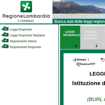
Banca dati delle leggi region
Legge Regionale
LEGGE
Progetto
REGIONALE
di Legge
Legge Regionale Statutaria
presentato
Regolamento Interno
Regolamento Regionale
Stampa
|
Scarica RTF
LEGG
Istituzione 
(BURL n