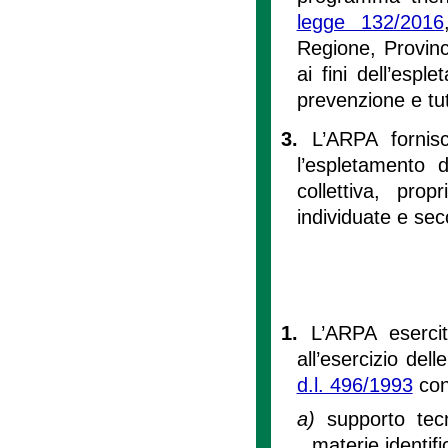
legge 132/2016
Regione, Provinc
ai fini dell’espl
prevenzione e tu
3.
L’ARPA fornisc
l’espletamento d
collettiva, prop
individuate e sec
1.
L’ARPA esercit
all’esercizio dell
d.l. 496/1993
con
a)
supporto tecni
materie identif