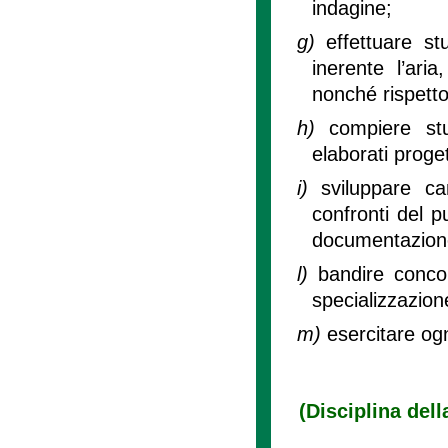
indagine;
g)
effettuare st
inerente l’aria
nonché rispetto
h)
compiere st
elaborati proget
i)
sviluppare c
confronti del p
documentazione 
l)
bandire concor
specializzazion
m)
esercitare ogni
(Disciplina dell