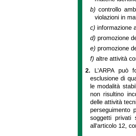
b)
controllo amb
violazioni in m
c)
informazione 
d)
promozione del
e)
promozione de
f)
altre attività c
2.
L’ARPA può for
esclusione di qua
le modalità stabi
non risultino inc
delle attività tec
perseguimento pri
soggetti privati
all’articolo 12, c