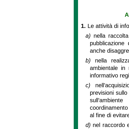
A
1.
Le attività di i
a)
nella raccolt
pubblicazione d
anche disaggrega
b)
nella realiz
ambientale in 
informativo reg
c)
nell’acquisi
previsioni sullo
sull’ambiente 
coordinamento c
al fine di evitar
d)
nel raccordo 