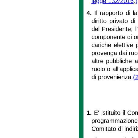
legge 132/2016
.
4.
Il rapporto di l
diritto privato 
del Presidente; l
componente di org
cariche elettive 
provenga dai ruol
altre pubbliche a
ruolo o all’appli
di provenienza.
(
1.
E' istituito il C
programmazione e
Comitato di indiri