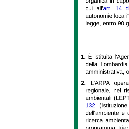
organica in capo
cui all’
art. 14 d
autonomie locali
legge, entro 90 gi
1.
È istituita l’A
della Lombardia 
amministrativa, o
2.
L’ARPA opera 
regionale, nel ri
ambientali (LEPTA
132
(Istituzion
dell'ambiente e d
ricerca ambienta
programma trienn