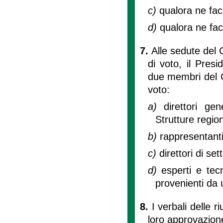
c)
qualora ne fa
d)
qualora ne facc
7.
Alle sedute del 
di voto, il Pres
due membri del C
voto:
a)
direttori ge
Strutture regio
b)
rappresentanti 
c)
direttori di se
d)
esperti e tec
provenienti da un
8.
I verbali delle r
loro approvazion