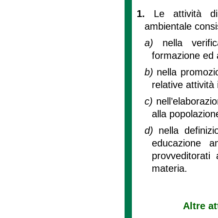
1.
Le attività 
ambientale consi
a)
nella veri
formazione ed 
b)
nella promozio
relative attivit
c)
nell’elaborazi
alla popolazion
d)
nella definiz
educazione am
provveditorati 
materia.
Altre a