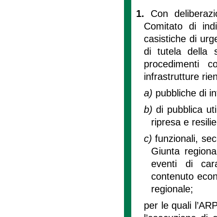
1.
Con deliberazi
Comitato di indi
casistiche di urg
di tutela della
procedimenti c
infrastrutture rie
a)
pubbliche di i
b)
di pubblica uti
ripresa e resil
c)
funzionali, se
Giunta regional
eventi di cara
contenuto econo
regionale;
per le quali l’AR