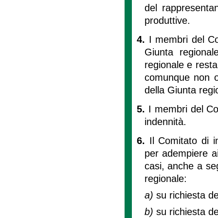
del rappresentan
produttive.
4.
I membri del Co
Giunta regional
regionale e resta
comunque non ol
della Giunta regi
5.
I membri del Co
indennità.
6.
Il Comitato di 
per adempiere ai
casi, anche a seg
regionale:
a)
su richiesta d
b)
su richiesta d