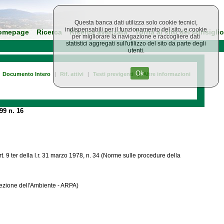
Questa banca dati utilizza solo cookie tecnici,
indispensabili per il funzionamento del sito, e cookie
omepage
Ricerca
Ricerca avanzata
Torna al sito del consiglio
per migliorare la navigazione e raccogliere dati
statistici aggregati sull'utilizzo del sito da parte degli
utenti.
Ok
Documento Intero
|
Rif. attivi
|
Testi previgenti
|
Altre informazioni
99 n. 16
. 9 ter della l.r. 31 marzo 1978, n. 34 (Norme sulle procedure della
tezione dell'Ambiente - ARPA)