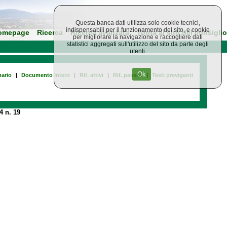
Questa banca dati utilizza solo cookie tecnici,
indispensabili per il funzionamento del sito, e cookie
omepage
Ricerca
Ricerca avanzata
Torna al sito del consiglio
per migliorare la navigazione e raccogliere dati
statistici aggregati sull'utilizzo del sito da parte degli
utenti.
Ok
ario
|
Documento Intero
|
Rif. attivi
|
Rif. passivi
|
Testi previgenti
4 n. 19