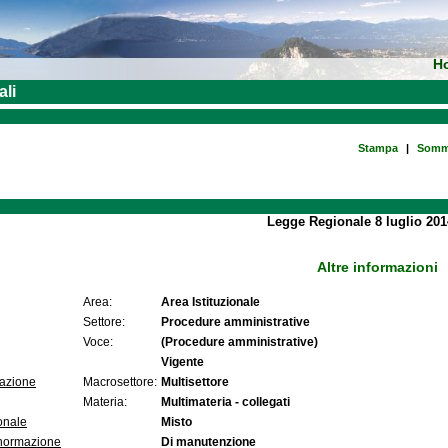
H
ali
Stampa
|
Somm
Legge Regionale 8 luglio 201
Altre informazioni
Area:
Area Istituzionale
Settore:
Procedure amministrative
Voce:
(Procedure amministrative)
Vigente
lazione
Macrosettore:
Multisettore
Materia:
Multimateria - collegati
onale
Misto
 normazione
Di manutenzione