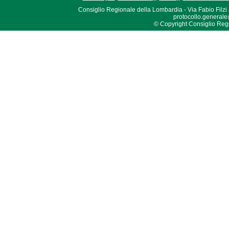
Consiglio Regionale della Lombardia - Via Fabio Filzi
protocollo.generale
© Copyright Consiglio Region