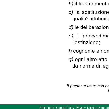
b)
il trasferiment
c)
la sostituzion
quali è attribui
d)
le deliberazion
e)
i provvedim
l’estinzione;
f)
cognome e nome
g)
ogni altro atto
da norme di le
Il presente testo non ha
Note Legali
Cookie Policy
Privacy
Dichiarazione di 