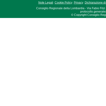
Note Legali
Cookie Policy
Privacy
Dichiarazione di 
Consiglio Regionale della Lombardia - Via Fabio Filzi
protocollo.generale
© Copyright Consiglio Region