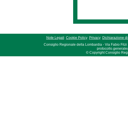
Note Legali
Cookie Policy
Privacy
Dichiarazione di 
Consiglio Regionale della Lombardia - Via Fabio Filzi
protocollo.generale
© Copyright Consiglio Region