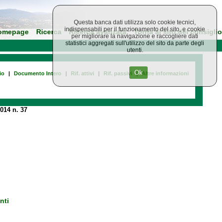
Questa banca dati utilizza solo cookie tecnici,
indispensabili per il funzionamento del sito, e cookie
omepage
Ricerca
Ricerca avanzata
Torna al sito del consiglio
per migliorare la navigazione e raccogliere dati
statistici aggregati sull'utilizzo del sito da parte degli
utenti.
Ok
io
|
Documento Intero
|
Rif. attivi
|
Rif. passivi
|
Altre informazioni
014 n. 37
nti