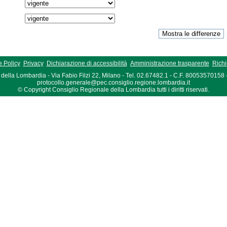
 Policy
Privacy
Dichiarazione di accessibilità
Amministrazione trasparente
Richi
della Lombardia - Via Fabio Filzi 22, Milano - Tel. 02.67482.1 - C.F. 80053570158
protocollo.generale@pec.consiglio.regione.lombardia.it
© Copyright Consiglio Regionale della Lombardia tutti i diritti riservati.