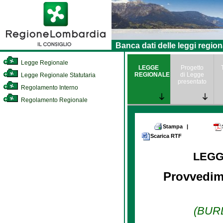
Banca dati delle leggi region
Legge Regionale
LEGGE
Progetto
REGIONALE
di Legge
Legge Regionale Statutaria
presentato
Regolamento Interno
Regolamento Regionale
Stampa
|
Scarica RTF
LEGG
Provvedime
(BURL 