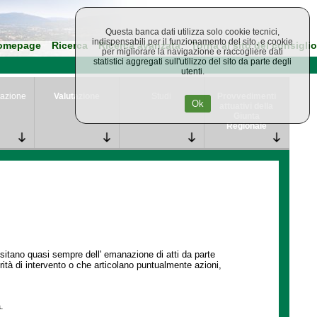
Questa banca dati utilizza solo cookie tecnici,
indispensabili per il funzionamento del sito, e cookie
omepage
Ricerca
Ricerca avanzata
Torna al sito del consiglio
per migliorare la navigazione e raccogliere dati
statistici aggregati sull'utilizzo del sito da parte degli
utenti.
azione
Valutazione
Studi
Provvedimenti
Ok
attuativi della
Giunta
Regionale
ssitano quasi sempre dell' emanazione di atti da parte
ità di intervento o che articolano puntualmente azioni,
.