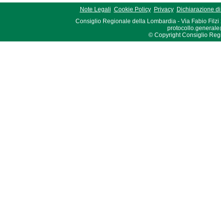
Note Legali
Cookie Policy
Privacy
Dichiarazione di 
Consiglio Regionale della Lombardia - Via Fabio Filzi
protocollo.generale
© Copyright Consiglio Region