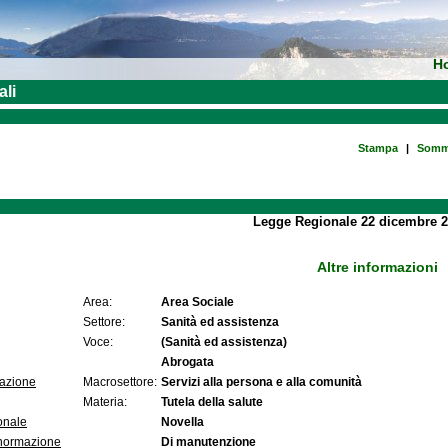
H
ali
Stampa
|
Somm
Legge Regionale 22 dicembre 2
Altre informazioni
Area:
Area Sociale
Settore:
Sanità ed assistenza
Voce:
(Sanità ed assistenza)
Abrogata
lazione
Macrosettore:
Servizi alla persona e alla comunità
Materia:
Tutela della salute
onale
Novella
 normazione
Di manutenzione