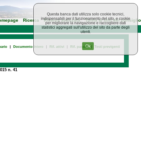
Questa banca dati utilizza solo cookie tecnici,
indispensabili per il funzionamento del sito, e cookie
omepage
Ricerca
Ricerca avanzata
Torna al sito del consiglio
per migliorare la navigazione e raccogliere dati
statistici aggregati sull'utilizzo del sito da parte degli
utenti.
Ok
ario
|
Documento Intero
|
Rif. attivi
|
Rif. passivi
|
Testi previgenti
015 n. 41