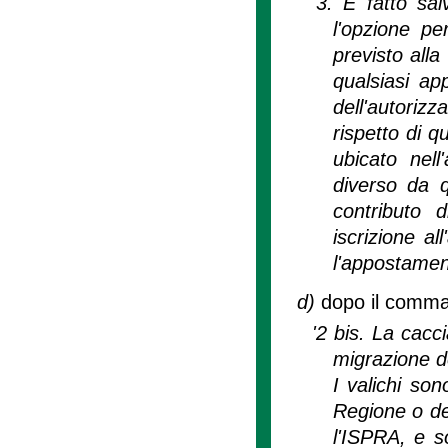
'3. È fatto sal
l'opzione pe
previsto alla
qualsiasi ap
dell'autori
rispetto di q
ubicato nell
diverso da q
contributo 
iscrizione a
l'appostamen
d)
dopo il comma 2
'2 bis. La cacci
migrazione de
I valichi son
Regione o del
l'ISPRA, e so