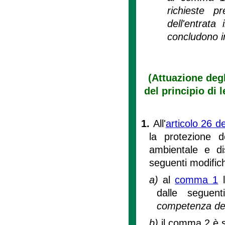
richieste 
dell'entrata
concludono in
(Attuazione deg
del principio di 
1.
All'
articolo 26 d
la protezione de
ambientale e disc
seguenti modific
a)
al
comma 1
l
dalle seguen
competenza dell
b)
il comma 2 è s