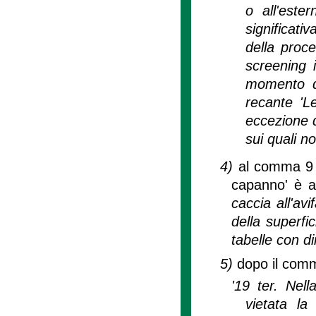
o all'este
significati
della proce
screening i
momento da
recante 'L
eccezione d
sui quali n
4)
al comma 9 d
capanno' è a
caccia all'avi
della superfic
tabelle con d
5)
dopo il comm
'19 ter. Nel
vietata la