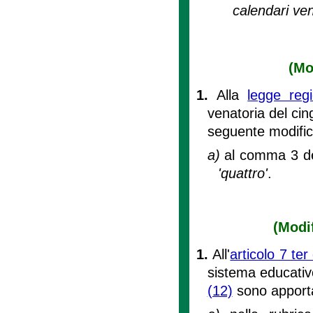
calendari vena
(Mo
1.
Alla
legge reg
venatoria del cing
seguente modific
a)
al comma 3 del
'quattro'
.
(Modif
1.
All'
articolo 7 te
sistema educativ
(12)
sono apporta