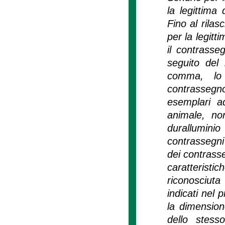
la legittima 
Fino al rila
per la legitt
il contrasse
seguito del 
comma, lo 
contrassegn
esemplari ad
animale, no
durallumini
contrassegni
dei contrasse
caratterist
riconosciut
indicati nel
la dimension
dello stess