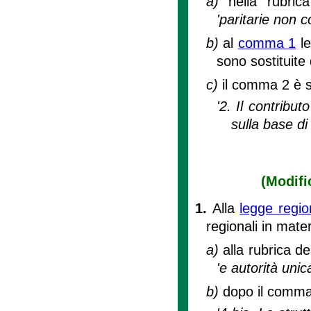
a)
nella rubric
'paritarie non 
b)
al
comma 1
le
sono sostituite
c)
il comma 2 è s
'2. Il contribu
sulla base di 
(Modifi
1.
Alla
legge regi
regionali in mater
a)
alla rubrica de
'e autorità unic
b)
dopo il comma 