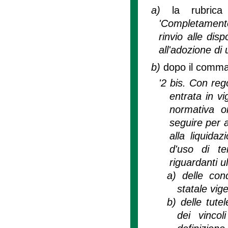
a)
la rubrica
'Completamento
rinvio alle dis
all'adozione di
b)
dopo il comma 
'2 bis. Con re
entrata in vi
normativa o
seguire per a
alla liquida
d'uso di te
riguardanti ul
a)
delle con
statale vige
b)
delle tute
dei vinco