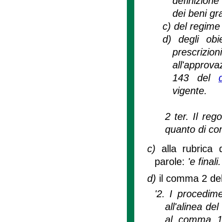
definizione
dei beni gra
c)
del regime g
d)
degli obi
prescrizio
all'approva
143 del
vigente.
2 ter. Il re
quanto di com
c)
alla rubrica 
parole:
'e finali.
d)
il comma 2 del
'2. I procedimen
all'alinea de
al comma 1 d