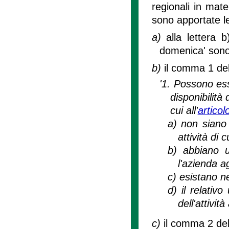
regionali in mate
sono apportate l
a)
alla lettera 
domenica' sono 
b)
il comma 1 del
'1. Possono esser
disponibilità 
cui all'
articol
a)
non siano 
attività di c
b)
abbiano u
l'azienda ag
c)
esistano n
d)
il relativo
dell'attività
c)
il comma 2 del