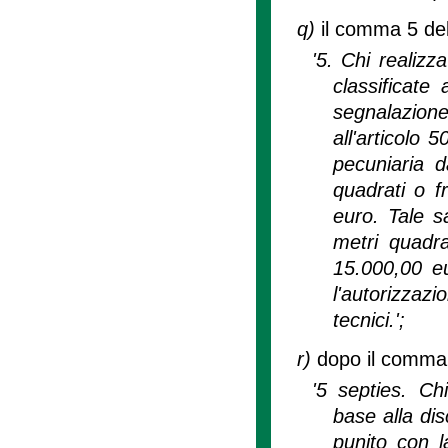
q)
il comma 5 dell
'5. Chi realizz
classificate
segnalazione 
all'articolo
pecuniaria 
quadrati o f
euro. Tale s
metri quadra
15.000,00 eur
l'autorizzazi
tecnici.';
r)
dopo il comma 5
'5 septies. Chi
base alla dis
punito con 