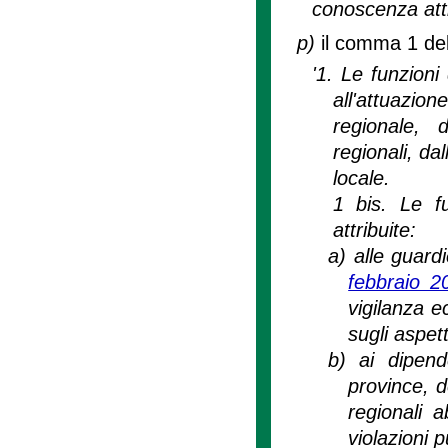
conoscenza attr
p)
il comma 1 dell
'1. Le funzioni
all'attuazion
regionale, d
regionali, da
locale.
1 bis. Le f
attribuite:
a)
alle guard
febbraio 2
vigilanza e
sugli aspett
b)
ai dipend
province, d
regionali a
violazioni 