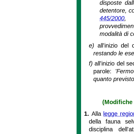
disposte dal
detentore, co
445/2000
, 
provvedime
modalità di c
e)
all'inizio d
restando le ese
f)
all'inizio del
parole:
'Fermo
quanto previsto 
(Modifiche 
1.
Alla
legge regi
della fauna sel
disciplina dell'a