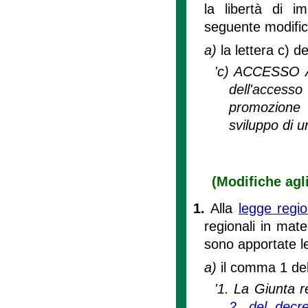
la libertà di i
seguente modific
a)
la lettera c) d
'c) ACCESSO AL
dell'accesso
promozione 
sviluppo di u
(Modifiche agli
1.
Alla
legge regi
regionali in mate
sono apportate l
a)
il comma 1 dell
'1. La Giunta r
2, del decre