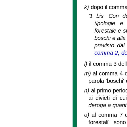
k)
dopo il comma 1
'1 bis. Con de
tipologie e 
forestale e s
boschi e alla
previsto dal 
comma 2, del
l)
il comma 3 dell
m)
al comma 4 de
parola 'boschi' 
n)
al primo perio
ai divieti di c
deroga a quanto
o)
al comma 7 de
forestali' son