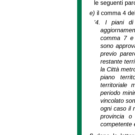
le seguenti par
e)
il comma 4 dell
'4. I piani d
aggiornament
comma 7 e s
sono approvat
previo parer
restante terr
la Città metro
piano terri
territoriale
periodo mini
vincolato son
ogni caso il 
provincia o 
competente e