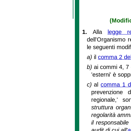
(Modific
1.
Alla
legge r
dell'Organismo re
le seguenti modif
a)
il
comma 2 dell
b)
ai commi 4, 7 e
'esterni' è sop
c)
al
comma 1 del
prevenzione d
regionale,' s
struttura organ
regolarità ammin
il responsabile
audit di cui all'
a