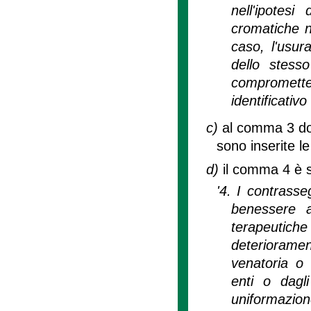
nell'ipotesi
cromatiche no
caso, l'usur
dello stess
compromett
identificativo
c)
al comma 3 dop
sono inserite l
d)
il comma 4 è s
'4. I contrasse
benessere a
terapeutiche
deteriorame
venatoria o 
enti o dagli
uniformazio