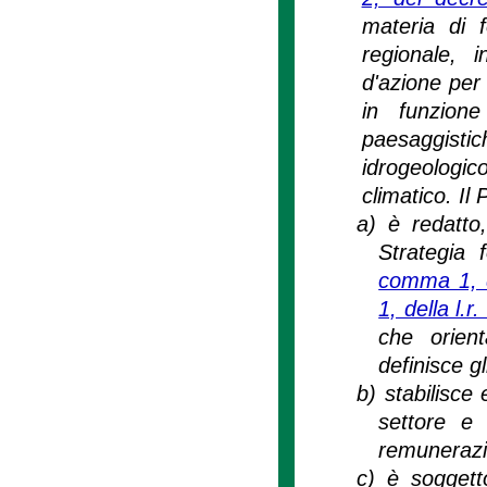
materia di f
regionale, i
d'azione per 
in funzione
paesaggistic
idrogeologi
climatico. Il
a)
è redatto,
Strategia 
comma 1, d
1, della l.r
che orien
definisce gli
b)
stabilisce
settore e 
remunerazio
c)
è soggett