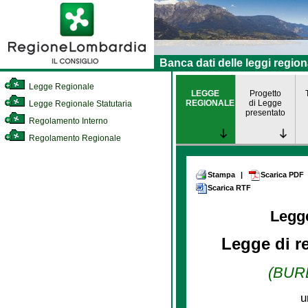
Banca dati delle leggi region
Legge Regionale
LEGGE
Progetto
REGIONALE
di Legge
Legge Regionale Statutaria
presentato
Regolamento Interno
Regolamento Regionale
Stampa
|
Scarica PDF
Scarica RTF
Legg
Legge di r
(BURL
u