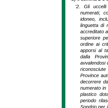
'2. Gli uccell
numerati, co
idoneo, incl
linguetta di 
accreditato a
superiore pe
ordine ai cr
apporsi al ta
dalla Provi
avvalendosi di
riconosciute
Province aut
decorrere da
numerato in 
plastico dot
periodo rila
Sondrio per i