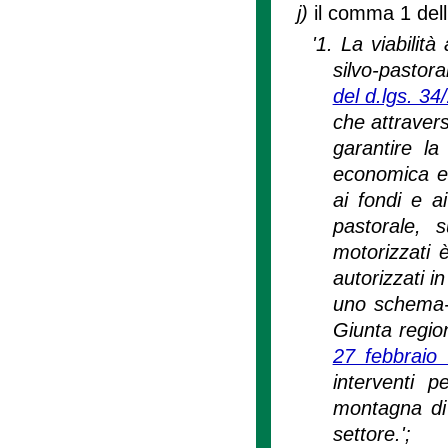
j)
il comma 1 dell
'1. La viabilit
silvo-pastora
del d.lgs. 34
che attraver
garantire la
economica e 
ai fondi e ai
pastorale, s
motorizzati 
autorizzati i
uno schema-t
Giunta region
27 febbraio
interventi p
montagna di 
settore.';