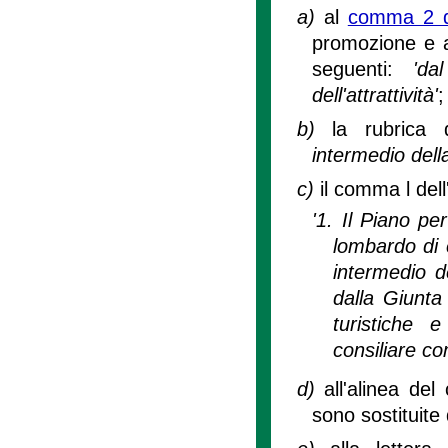
a)
al
comma 2 de
promozione e at
seguenti:
'da
dell'attrattività'
;
b)
la rubrica d
intermedio della
c)
il comma l dell
'1. Il Piano per
lombardo di c
intermedio de
dalla Giunta 
turistiche e
consiliare co
d)
all'alinea de
sono sostituite