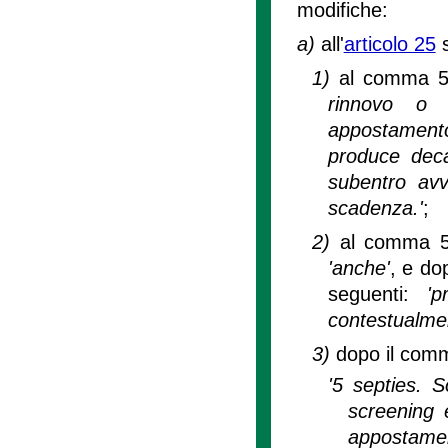
modifiche:
a)
all'
articolo 25
s
1)
al comma 5 
rinnovo o s
appostamento
produce dec
subentro avv
scadenza.'
;
2)
al comma 5 
'anche'
, e do
seguenti:
'
contestualmen
3)
dopo il comm
'5 septies. S
screening 
appostament