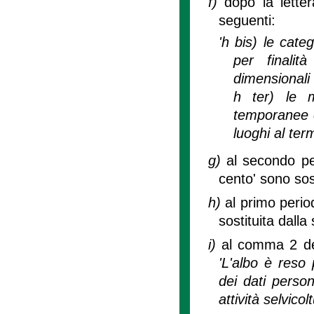
f)
dopo la lette
seguenti:
'h bis) le categ
per finalit
dimensionali 
h ter) le mo
temporanee e 
luoghi al term
g)
al secondo pe
cento' sono sos
h)
al primo perio
sostituita dall
i)
al comma 2 del
'L'albo è reso 
dei dati person
attività selvicolt