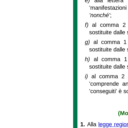
e)
alla letter
'manifestazioni
'nonché'
;
f)
al comma 2 d
sostituite dalle
g)
al comma 1 d
sostituite dalle
h)
al comma 1 d
sostituite dalle
i)
al comma 2 de
'comprende an
'conseguiti' è s
(Mo
1.
Alla
legge regio