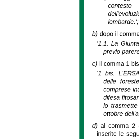
contesto 
dell'evoluz
lombarde.';
b)
dopo il comma 1
'1.1. La Giunt
previo parer
c)
il comma 1 bis 
'1 bis. L'ERS
delle forest
comprese indi
difesa fitosa
lo trasmette
ottobre dell'
d)
al comma 2 de
inserite le segu