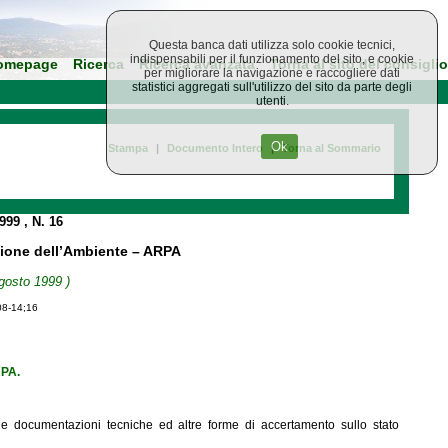
Questa banca dati utilizza solo cookie tecnici,
indispensabili per il funzionamento del sito, e cookie
omepage
Ricerca
Ricerca avanzata
Torna al sito del consiglio
per migliorare la navigazione e raccogliere dati
statistici aggregati sull'utilizzo del sito da parte degli
utenti.
Ok
Stampa
|
Documento Intero
|
Torna al Sommario
1999
, N. 16
ezione dell’Ambiente – ARPA
gosto 1999 )
08-14;16
RPA.
ie e documentazioni tecniche ed altre forme di accertamento sullo stato