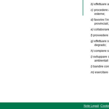
b)
effettuare 
c)
procedere a
esterne;
d)
favorire l’
provinciali;
e)
collaborare
f)
provvedere a
g)
effettuare 
degrado;
h)
compiere st
i)
sviluppare 
ambientali 
l)
bandire conc
m)
esercitare 
Note Legali
Cookie