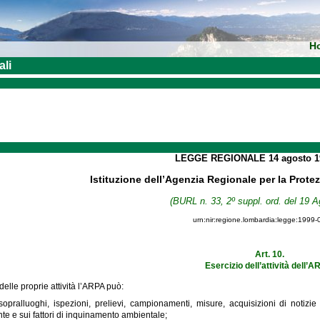
H
ali
LEGGE REGIONALE
14 agosto 
Istituzione dell’Agenzia Regionale per la Prot
(BURL n. 33, 2º suppl. ord. del 19 A
urn:nir:regione.lombardia:legge:1999-
Art. 10.
Esercizio dell’attività dell’A
delle proprie attività l’ARPA può:
 sopralluoghi, ispezioni, prelievi, campionamenti, misure, acquisizioni di notiz
te e sui fattori di inquinamento ambientale;