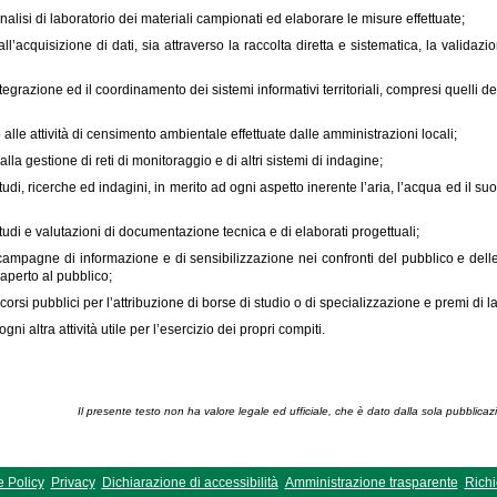
analisi di laboratorio dei materiali campionati ed elaborare le misure effettuate;
ll’acquisizione di dati, sia attraverso la raccolta diretta e sistematica, la validaz
integrazione ed il coordinamento dei sistemi informativi territoriali, compresi quelli 
 alle attività di censimento ambientale effettuate dalle amministrazioni locali;
lla gestione di reti di monitoraggio e di altri sistemi di indagine;
studi, ricerche ed indagini, in merito ad ogni aspetto inerente l’aria, l’acqua ed il su
udi e valutazioni di documentazione tecnica e di elaborati progettuali;
campagne di informazione e di sensibilizzazione nei confronti del pubblico e del
aperto al pubblico;
orsi pubblici per l’attribuzione di borse di studio o di specializzazione e premi di l
ogni altra attività utile per l’esercizio dei propri compiti.
Il presente testo non ha valore legale ed ufficiale, che è dato dalla sola pubblicaz
 Policy
Privacy
Dichiarazione di accessibilità
Amministrazione trasparente
Richi