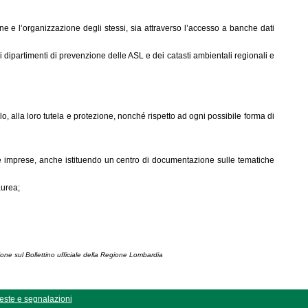
ione e l’organizzazione degli stessi, sia attraverso l’accesso a banche dati
dei dipartimenti di prevenzione delle ASL e dei catasti ambientali regionali e
olo, alla loro tutela e protezione, nonché rispetto ad ogni possibile forma di
le imprese, anche istituendo un centro di documentazione sulle tematiche
aurea;
ione sul Bollettino ufficiale della Regione Lombardia
este e segnalazioni