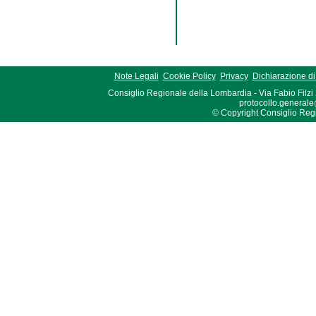
Note Legali
Cookie Policy
Privacy
Dichiarazione di 
Consiglio Regionale della Lombardia - Via Fabio Filzi
protocollo.generale
© Copyright Consiglio Region