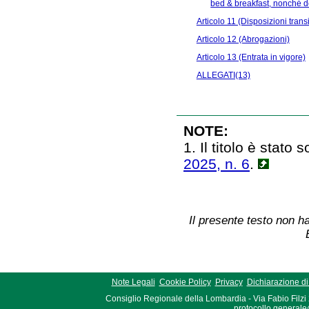
bed & breakfast, nonché deg
Articolo 11 (Disposizioni transit
Articolo 12 (Abrogazioni)
Articolo 13 (Entrata in vigore)
ALLEGATI(13)
NOTE:
1. Il titolo è stato s
2025, n. 6
.
Il presente testo non ha
Note Legali
Cookie Policy
Privacy
Dichiarazione di 
Consiglio Regionale della Lombardia - Via Fabio Filzi
protocollo.generale