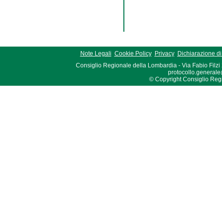
Note Legali
Cookie Policy
Privacy
Dichiarazione di 
Consiglio Regionale della Lombardia - Via Fabio Filzi
protocollo.generale
© Copyright Consiglio Region