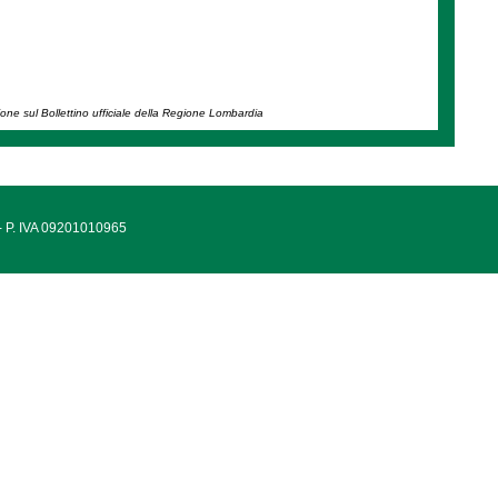
ione sul Bollettino ufficiale della Regione Lombardia
 - P. IVA 09201010965