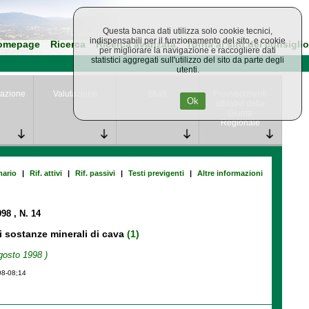
Questa banca dati utilizza solo cookie tecnici,
indispensabili per il funzionamento del sito, e cookie
omepage
Ricerca
Ricerca avanzata
Torna al sito del consiglio
per migliorare la navigazione e raccogliere dati
statistici aggregati sull'utilizzo del sito da parte degli
utenti.
azione
Valutazione
Studi
Provvedimenti
Ok
attuativi della
Giunta
Regionale
ario
|
Rif. attivi
|
Rif. passivi
|
Testi previgenti
|
Altre informazioni
998
, N. 14
i sostanze minerali di cava
(1)
gosto 1998 )
08-08;14