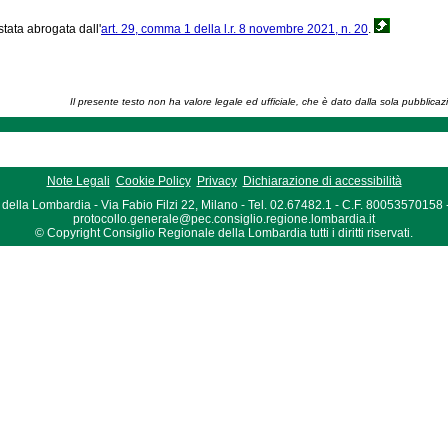
stata abrogata dall'
art. 29, comma 1 della l.r. 8 novembre 2021, n. 20
.
Il presente testo non ha valore legale ed ufficiale, che è dato dalla sola pubblicaz
Note Legali
Cookie Policy
Privacy
Dichiarazione di accessibilità
della Lombardia - Via Fabio Filzi 22, Milano - Tel. 02.67482.1 - C.F. 80053570158
protocollo.generale@pec.consiglio.regione.lombardia.it
© Copyright Consiglio Regionale della Lombardia tutti i diritti riservati.