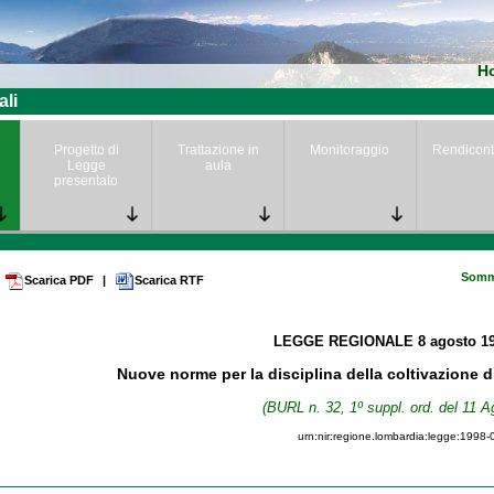
H
ali
Progetto di
Trattazione in
Monitoraggio
Rendicont
Legge
aula
presentato
Somm
Scarica PDF
|
Scarica RTF
LEGGE REGIONALE
8 agosto 1
Nuove norme per la disciplina della coltivazione d
(BURL n. 32, 1º suppl. ord. del 11 A
urn:nir:regione.lombardia:legge:1998-