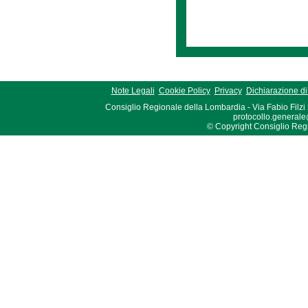
Note Legali
Cookie Policy
Privacy
Dichiarazione di 
Consiglio Regionale della Lombardia - Via Fabio Filzi
protocollo.generale
© Copyright Consiglio Region