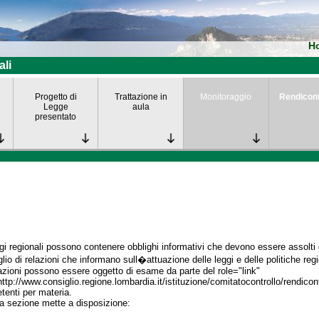
H
ali
Progetto di
Trattazione in
Monitoraggio
Rendicon
Legge
aula
presentato
gi regionali possono contenere obblighi informativi che devono essere assolti da
lio di relazioni che informano sull�attuazione delle leggi e delle politiche regi
azioni possono essere oggetto di esame da parte del role="link"
http://www.consiglio.regione.lombardia.it/istituzione/comitatocontrollo/rendico
enti per materia.
a sezione mette a disposizione: