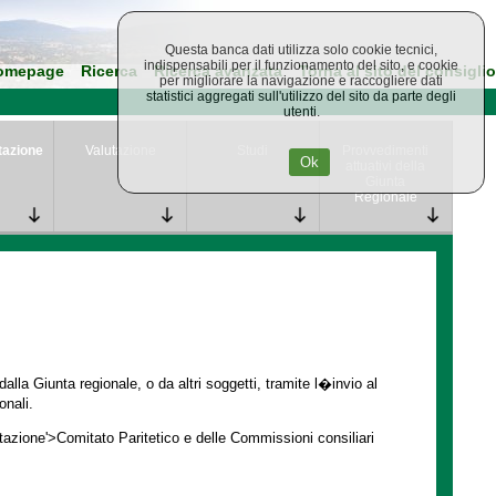
Questa banca dati utilizza solo cookie tecnici,
indispensabili per il funzionamento del sito, e cookie
omepage
Ricerca
Ricerca avanzata
Torna al sito del consiglio
per migliorare la navigazione e raccogliere dati
statistici aggregati sull'utilizzo del sito da parte degli
utenti.
tazione
Valutazione
Studi
Provvedimenti
Ok
attuativi della
Giunta
Regionale
lla Giunta regionale, o da altri soggetti, tramite l�invio al
onali.
ntazione'>Comitato Paritetico e delle Commissioni consiliari