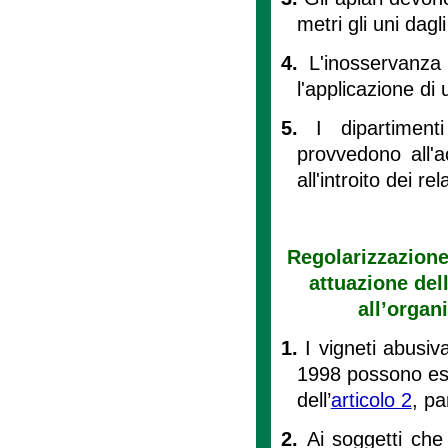
metri gli uni dagli 
4.
L'inosservanza
l'applicazione d
5.
I dipartiment
provvedono all'a
all'introito dei rel
Regolarizzazione
attuazione dell
all’organ
1.
I vigneti abusi
1998 possono ess
dell’
articolo 2
, pa
2.
Ai soggetti che