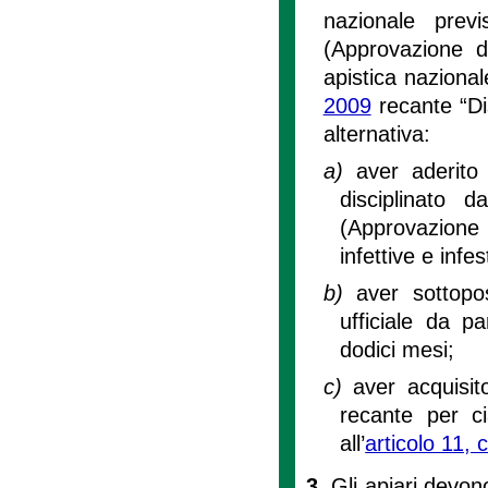
nazionale previ
(Approvazione d
apistica nazional
2009
recante “Dis
alternativa:
a)
aver aderito
disciplinato 
(Approvazione 
infettive e infe
b)
aver sottopo
ufficiale da pa
dodici mesi;
c)
aver acquisit
recante per ci
all’
articolo 11,
3.
Gli apiari devo