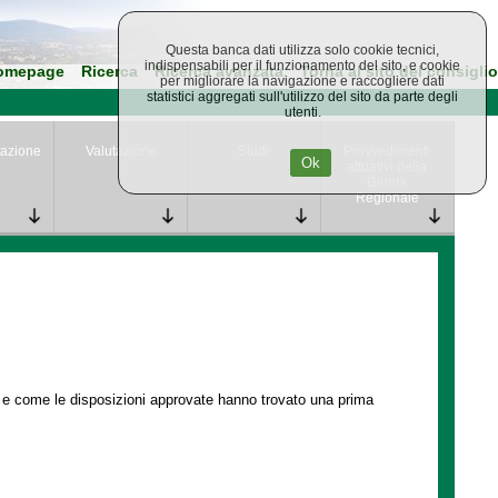
Questa banca dati utilizza solo cookie tecnici,
indispensabili per il funzionamento del sito, e cookie
omepage
Ricerca
Ricerca avanzata
Torna al sito del consiglio
per migliorare la navigazione e raccogliere dati
statistici aggregati sull'utilizzo del sito da parte degli
utenti.
azione
Valutazione
Studi
Provvedimenti
Ok
attuativi della
Giunta
Regionale
e e come le disposizioni approvate hanno trovato una prima